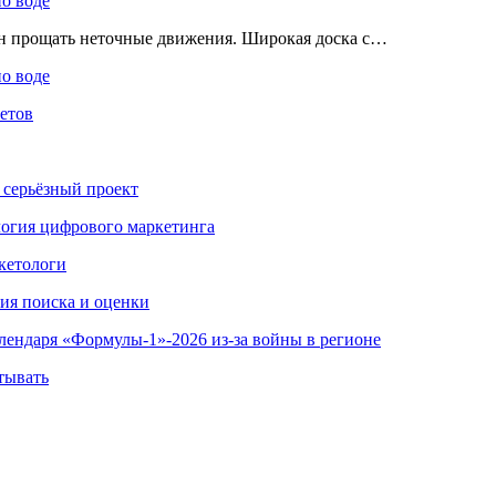
по воде
ен прощать неточные движения. Широкая доска с…
по воде
етов
 серьёзный проект
ология цифрового маркетинга
кетологи
гия поиска и оценки
алендаря «Формулы-1»-2026 из-за войны в регионе
тывать