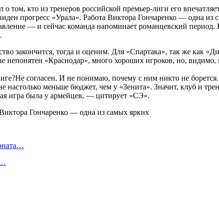
л о том, кто из тренеров российской премьер-лиги его впечатляе
виден прогресс «Урала». Работа Виктора Гончаренко — одна из с
правление — и сейчас команда напоминает романцевский период. 
.
ство закончится, тогда и оценим. Для «Спартака», так же как «
не непонятен «Краснодар», много хороших игроков, но, видимо,
лиге?Не согласен. И не понимаю, почему с ним никто не боретс
 настолько меньше бюджет, чем у «Зенита». Значит, клуб и тр
ая игра была у армейцев, — цитирует «СЭ».
ионата…
в…