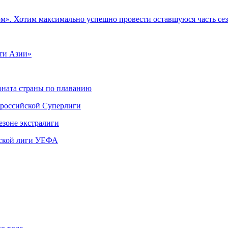
ом». Хотим максимально успешно провести оставшуюся часть с
ти Азии»
ната страны по плаванию
 российской Суперлиги
езоне экстралиги
ской лиги УЕФА