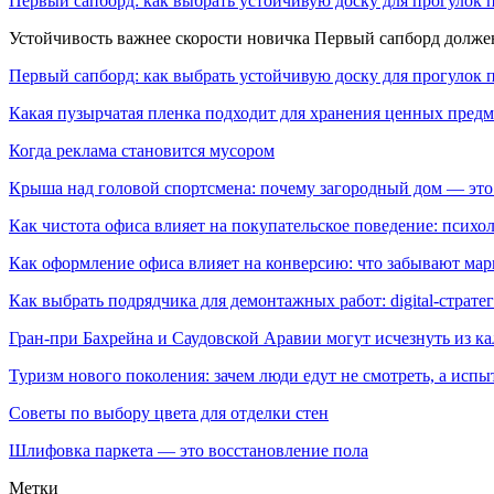
Первый сапборд: как выбрать устойчивую доску для прогулок 
Устойчивость важнее скорости новичка Первый сапборд долж
Первый сапборд: как выбрать устойчивую доску для прогулок 
Какая пузырчатая пленка подходит для хранения ценных предм
Когда реклама становится мусором
Крыша над головой спортсмена: почему загородный дом — это
Как чистота офиса влияет на покупательское поведение: псих
Как оформление офиса влияет на конверсию: что забывают мар
Как выбрать подрядчика для демонтажных работ: digital-страте
Гран-при Бахрейна и Саудовской Аравии могут исчезнуть из к
Туризм нового поколения: зачем люди едут не смотреть, а испы
Советы по выбору цвета для отделки стен
Шлифовка паркета — это восстановление пола
Метки