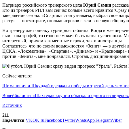
Патриарх российского тренерского цеха
Юрий Семин
рассказа
Кто из тренеров РПЛ вам сейчас больше всего нравится?Сразу 
завершение сезона. «Спартак» стал узнаваем, выбрал свое на
растут — посмотрите, сколько игроков взяли в первую сборную
Но тренеру дает оценку турнирная таблица. Когда в мае первен
выиграла трофей, то сезон не может быть назван успешным. М
интересный, причем как местные игроки, так и иностранцы.
Согласитесь, что по своим возможностям «Зенит» — в другой 
ЦСКА, «Локомотива», «Спартака», «Динамо» и «Краснодара» не
против «Зенита», мне понравился. Строгая, дисциплинированн
Сейчас читают
Шиманович и Шкурдай одержали победы в третий день чемп
Волейболисты «Шахтера» крупно обыграли одного из лидеро
Источник
211
Поделится
VK
OK.ru
Facebook
Twitter
WhatsApp
Telegram
Viber