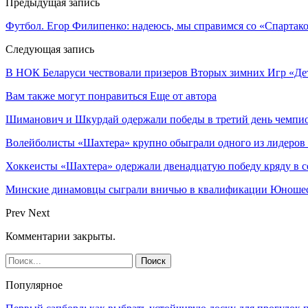
Предыдущая запись
Футбол. Егор Филипенко: надеюсь, мы справимся со «Спартак
Следующая запись
В НОК Беларуси чествовали призеров Вторых зимних Игр «Де
Вам также могут понравиться
Еще от автора
Шиманович и Шкурдай одержали победы в третий день чемпио
Волейболисты «Шахтера» крупно обыграли одного из лидеров
Хоккеисты «Шахтера» одержали двенадцатую победу кряду в с
Минские динамовцы сыграли вничью в квалификации Юноше
Prev
Next
Комментарии закрыты.
Популярное