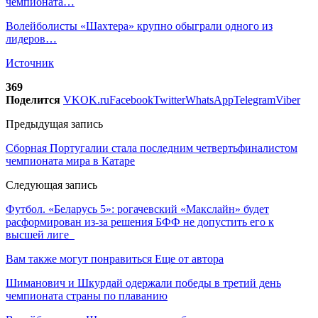
чемпионата…
Волейболисты «Шахтера» крупно обыграли одного из
лидеров…
Источник
369
Поделится
VK
OK.ru
Facebook
Twitter
WhatsApp
Telegram
Viber
Предыдущая запись
Сборная Португалии стала последним четвертьфиналистом
чемпионата мира в Катаре
Следующая запись
Футбол. «Беларусь 5»: рогачевский «Макслайн» будет
расформирован из-за решения БФФ не допустить его к
высшей лиге
Вам также могут понравиться
Еще от автора
Шиманович и Шкурдай одержали победы в третий день
чемпионата страны по плаванию