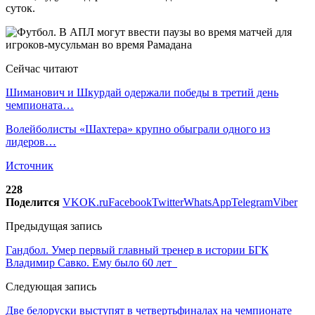
суток.
Сейчас читают
Шиманович и Шкурдай одержали победы в третий день
чемпионата…
Волейболисты «Шахтера» крупно обыграли одного из
лидеров…
Источник
228
Поделится
VK
OK.ru
Facebook
Twitter
WhatsApp
Telegram
Viber
Предыдущая запись
Гандбол. Умер первый главный тренер в истории БГК
Владимир Савко. Ему было 60 лет
Следующая запись
Две белоруски выступят в четвертьфиналах на чемпионате