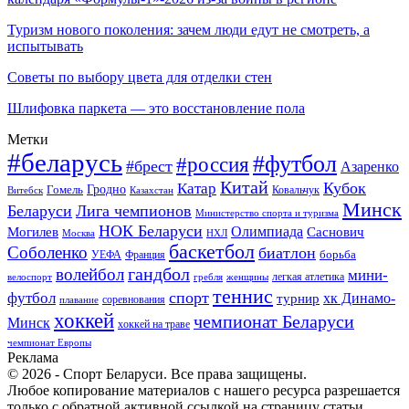
Туризм нового поколения: зачем люди едут не смотреть, а
испытывать
Советы по выбору цвета для отделки стен
Шлифовка паркета — это восстановление пола
Метки
#беларусь
#футбол
#россия
#брест
Азаренко
Китай
Кубок
Катар
Гомель
Гродно
Казахстан
Ковальчук
Витебск
Минск
Беларуси
Лига чемпионов
Министерство спорта и туризма
НОК Беларуси
Олимпиада
Могилев
Саснович
Москва
НХЛ
баскетбол
Соболенко
биатлон
борьба
УЕФА
Франция
гандбол
волейбол
мини-
легкая атлетика
гребля
женщины
велоспорт
теннис
спорт
футбол
хк Динамо-
турнир
соревнования
плавание
хоккей
чемпионат Беларуси
Минск
хоккей на траве
чемпионат Европы
Реклама
© 2026 - Спорт Беларуси. Все права защищены.
Любое копирование материалов с нашего ресурса разрешается
только с обратной активной ссылкой на страницу статьи.