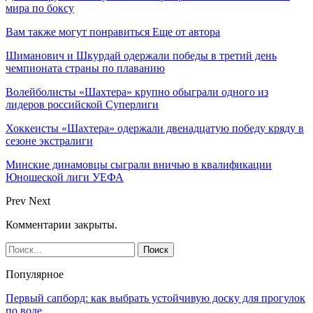
мира по боксу
Вам также могут понравиться
Еще от автора
Шиманович и Шкурдай одержали победы в третий день
чемпионата страны по плаванию
Волейболисты «Шахтера» крупно обыграли одного из
лидеров российской Суперлиги
Хоккеисты «Шахтера» одержали двенадцатую победу кряду в
сезоне экстралиги
Минские динамовцы сыграли вничью в квалификации
Юношеской лиги УЕФА
Prev
Next
Комментарии закрыты.
Популярное
Первый сапборд: как выбрать устойчивую доску для прогулок
по воде