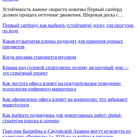
Устойчивость важнее скорости новичка Первый сапборд
должен прощать неточные движения. Широкая доска с…
Первый сапборд: как выбрать устойчивую доску для прогулок
по воде
Какая пузырчатая пленка подходит для хранения ценных
предметов
Когда реклама становится мусором
Крыша над головой спортсмена: почему загородный дом —
это серьёзный проект
Как чистота офиса влияет на покупательское поведение:
психология цифрового маркетинга
Как оформление офиса влияет на конверсию: что забывают
маркетологи
Как выбрать подрядчика для демонтажных работ: digital-
стратегия поиска и оценки
Гран-при Бахрейна и Саудовской Аравии могут исчезнуть из
календаря «Формулы-1»-2026 из-за войны в регионе