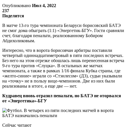
Опубликовано
Июл 4, 2022
237
Поделится
В матче 13-го тура чемпионата Беларуси борисовский БАТЭ
не смог дома обыграть (1:1) «Энергетик-БГУ». Гости сравняли
счет, благодаря пенальти, реализованному Бобиром
Абдихоликовым.
Интересно, что в ворота борисовчан арбитры поставили
четвертый одиннадцатиметровый в пяти последних встречах.
Без него на этом отрезке обошлась лишь перенесенная встреча
9-го тура против «Слуцка». В остальных же матчах
чемпионата, а также в рамках 1/16 финала Кубка страны, где
«желто-синие» играли со «Стэнлесом» (Д3), судьи указывали
на «точку» не в пользу вице-чемпионов. Две из них были
реализованы в итоге, а еще две — нет.
Кудравец вновь отразил пенальти, но БАТЭ не оторвался
от «Энергетика»-БГУ
Сейчас читают