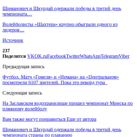
Шиманович и Шкурдай одержали победы в третий день
чемпионата…
Волейболисты «Шахтера» крупно обыграли одного из
лидеров…
Источник
237
Поделится
VK
OK.ru
Facebook
Twitter
WhatsApp
Telegram
Viber
Предыдущая запись
Футбол. Матч «Гомеля» и «Немана» на «Центральном»
посмотрели 6107 зрителей. Пока это рекорд тура
Следующая запись
На Заславском водохранилище прошел чемпионат Минска по
пляжному волейболу
Вам также могут понравиться
Еще от автора
Шиманович и Шкурдай одержали победы в третий день
чемпионата страны по плаванию