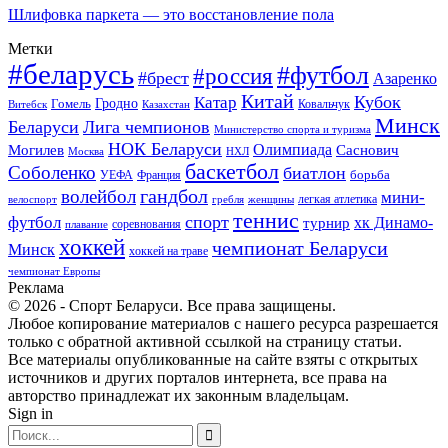
Шлифовка паркета — это восстановление пола
Метки
#беларусь
#футбол
#россия
#брест
Азаренко
Китай
Кубок
Катар
Гомель
Гродно
Казахстан
Ковальчук
Витебск
Минск
Беларуси
Лига чемпионов
Министерство спорта и туризма
НОК Беларуси
Олимпиада
Могилев
Саснович
Москва
НХЛ
баскетбол
Соболенко
биатлон
борьба
УЕФА
Франция
гандбол
волейбол
мини-
легкая атлетика
гребля
женщины
велоспорт
теннис
спорт
футбол
хк Динамо-
турнир
соревнования
плавание
хоккей
чемпионат Беларуси
Минск
хоккей на траве
чемпионат Европы
Реклама
© 2026 - Спорт Беларуси. Все права защищены.
Любое копирование материалов с нашего ресурса разрешается
только с обратной активной ссылкой на страницу статьи.
Все материалы опубликованные на сайте взяты с открытых
источников и других порталов интернета, все права на
авторство принадлежат их законным владельцам.
Sign in