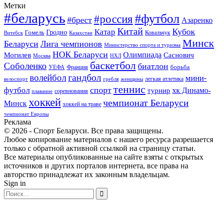
Метки
#беларусь
#футбол
#россия
#брест
Азаренко
Китай
Кубок
Катар
Гомель
Гродно
Казахстан
Ковальчук
Витебск
Минск
Беларуси
Лига чемпионов
Министерство спорта и туризма
НОК Беларуси
Олимпиада
Могилев
Саснович
Москва
НХЛ
баскетбол
Соболенко
биатлон
борьба
УЕФА
Франция
гандбол
волейбол
мини-
легкая атлетика
гребля
женщины
велоспорт
теннис
спорт
футбол
хк Динамо-
турнир
соревнования
плавание
хоккей
чемпионат Беларуси
Минск
хоккей на траве
чемпионат Европы
Реклама
© 2026 - Спорт Беларуси. Все права защищены.
Любое копирование материалов с нашего ресурса разрешается
только с обратной активной ссылкой на страницу статьи.
Все материалы опубликованные на сайте взяты с открытых
источников и других порталов интернета, все права на
авторство принадлежат их законным владельцам.
Sign in