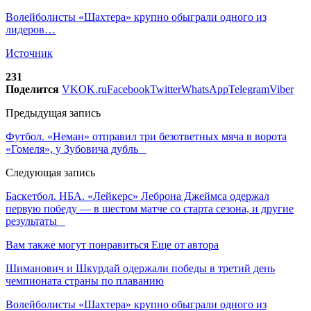
Волейболисты «Шахтера» крупно обыграли одного из
лидеров…
Источник
231
Поделится
VK
OK.ru
Facebook
Twitter
WhatsApp
Telegram
Viber
Предыдущая запись
Футбол. «Неман» отправил три безответных мяча в ворота
«Гомеля», у Зубовича дубль
Следующая запись
Баскетбол. НБА. «Лейкерс» Леброна Джеймса одержал
первую победу — в шестом матче со старта сезона, и другие
результаты
Вам также могут понравиться
Еще от автора
Шиманович и Шкурдай одержали победы в третий день
чемпионата страны по плаванию
Волейболисты «Шахтера» крупно обыграли одного из