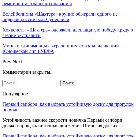
чемпионата страны по плаванию
Волейболисты «Шахтера» крупно обыграли одного из
лидеров российской Суперлиги
Хоккеисты «Шахтера» одержали двенадцатую победу кряду в
сезоне экстралиги
Минские динамовцы сыграли вничью в квалификации
Юношеской лиги УЕФА
Prev
Next
Комментарии закрыты.
Популярное
Первый сапборд: как выбрать устойчивую доску для прогулок
по воде
Устойчивость важнее скорости новичка Первый сапборд
должен прощать неточные движения. Широкая доска с…
Первый сапборд: как выбрать устойчивую доску для прогулок