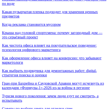
по воде
Какая пузырчатая пленка подходит для хранения ценных
предметов
Когда реклама становится мусором
Крыша над головой спортсмена: почему загородный дом —
это серьёзный проект
Как чистота офиса влияет на покупательское поведение:
психология цифрового маркетинга
Как оформление офиса влияет на конверсию: что забывают
маркетологи
Как выбрать подрядчика для демонтажных работ: digital-
стратегия поиска и оценки
Гран-при Бахрейна и Саудовской Аравии могут исчезнуть из
календаря «Формулы-1»-2026 из-за войны в регионе
Туризм нового поколения: зачем люди едут не смотреть, а
испытывать
Советы по выбору цвета для отделки стен