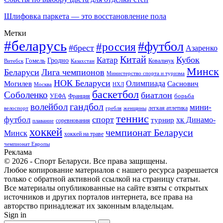
Шлифовка паркета — это восстановление пола
Метки
#беларусь
#футбол
#россия
#брест
Азаренко
Китай
Кубок
Катар
Гомель
Гродно
Казахстан
Ковальчук
Витебск
Минск
Беларуси
Лига чемпионов
Министерство спорта и туризма
НОК Беларуси
Олимпиада
Могилев
Саснович
Москва
НХЛ
баскетбол
Соболенко
биатлон
борьба
УЕФА
Франция
гандбол
волейбол
мини-
легкая атлетика
гребля
женщины
велоспорт
теннис
спорт
футбол
хк Динамо-
турнир
соревнования
плавание
хоккей
чемпионат Беларуси
Минск
хоккей на траве
чемпионат Европы
Реклама
© 2026 - Спорт Беларуси. Все права защищены.
Любое копирование материалов с нашего ресурса разрешается
только с обратной активной ссылкой на страницу статьи.
Все материалы опубликованные на сайте взяты с открытых
источников и других порталов интернета, все права на
авторство принадлежат их законным владельцам.
Sign in