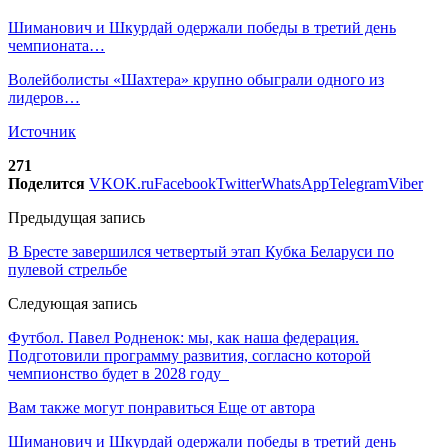
Шиманович и Шкурдай одержали победы в третий день
чемпионата…
Волейболисты «Шахтера» крупно обыграли одного из
лидеров…
Источник
271
Поделится
VK
OK.ru
Facebook
Twitter
WhatsApp
Telegram
Viber
Предыдущая запись
В Бресте завершился четвертый этап Кубка Беларуси по
пулевой стрельбе
Следующая запись
Футбол. Павел Родненок: мы, как наша федерация.
Подготовили программу развития, согласно которой
чемпионство будет в 2028 году
Вам также могут понравиться
Еще от автора
Шиманович и Шкурдай одержали победы в третий день