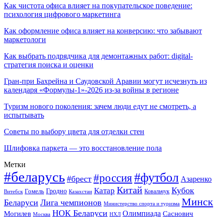
Как чистота офиса влияет на покупательское поведение:
психология цифрового маркетинга
Как оформление офиса влияет на конверсию: что забывают
маркетологи
Как выбрать подрядчика для демонтажных работ: digital-
стратегия поиска и оценки
Гран-при Бахрейна и Саудовской Аравии могут исчезнуть из
календаря «Формулы-1»-2026 из-за войны в регионе
Туризм нового поколения: зачем люди едут не смотреть, а
испытывать
Советы по выбору цвета для отделки стен
Шлифовка паркета — это восстановление пола
Метки
#беларусь
#футбол
#россия
#брест
Азаренко
Китай
Кубок
Катар
Гомель
Гродно
Казахстан
Ковальчук
Витебск
Минск
Беларуси
Лига чемпионов
Министерство спорта и туризма
НОК Беларуси
Олимпиада
Могилев
Саснович
Москва
НХЛ