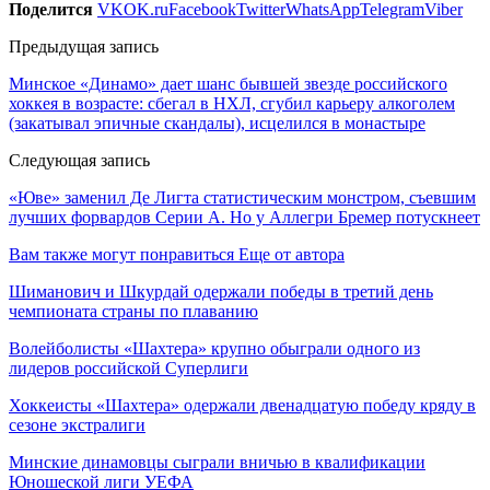
Поделится
VK
OK.ru
Facebook
Twitter
WhatsApp
Telegram
Viber
Предыдущая запись
Минское «Динамо» дает шанс бывшей звезде российского
хоккея в возрасте: сбегал в НХЛ, сгубил карьеру алкоголем
(закатывал эпичные скандалы), исцелился в монастыре
Следующая запись
«Юве» заменил Де Лигта статистическим монстром, съевшим
лучших форвардов Серии А. Но у Аллегри Бремер потускнеет
Вам также могут понравиться
Еще от автора
Шиманович и Шкурдай одержали победы в третий день
чемпионата страны по плаванию
Волейболисты «Шахтера» крупно обыграли одного из
лидеров российской Суперлиги
Хоккеисты «Шахтера» одержали двенадцатую победу кряду в
сезоне экстралиги
Минские динамовцы сыграли вничью в квалификации
Юношеской лиги УЕФА