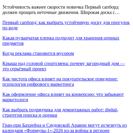
Устойчивость важнее скорости новичка Первый сапборд
должен прощать неточные движения. Широкая доска с…
Первый сапборд: как выбрать устойчивую доску для прогулок
по воде
Какая пузырчатая пленка подходит для хранения ценных
предметов
Когда реклама становится мусором
Крыша над головой спортсмена: почему загородный дом —
это серьёзный проект
Как чистота офиса влияет на покупательское поведение:
психология цифрового маркетинга
Как оформление офиса влияет на конверсию: что забывают
маркетологи
Как выбрать подрядчика для демонтажных работ: digital-
стратегия поиска и оценки
Гран-при Бахрейна и Саудовской Аравии могут исчезнуть из
календаря «Формулы-1»-2026 из-за войны в регионе