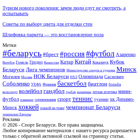
Туризм нового поколения: зачем люди едут не смотреть, а
испытывать
Советы по выбору цвета для отделки стен
Шлифовка паркета — это восстановление пола
Метки
#беларусь
#футбол
#россия
#брест
Азаренко
Китай
Кубок
Катар
Гомель
Гродно
Казахстан
Ковальчук
Витебск
Минск
Беларуси
Лига чемпионов
Министерство спорта и туризма
НОК Беларуси
Олимпиада
Могилев
Саснович
Москва
НХЛ
баскетбол
Соболенко
биатлон
борьба
УЕФА
Франция
гандбол
волейбол
мини-
легкая атлетика
гребля
женщины
велоспорт
теннис
спорт
футбол
хк Динамо-
турнир
соревнования
плавание
хоккей
чемпионат Беларуси
Минск
хоккей на траве
чемпионат Европы
Реклама
© 2026 - Спорт Беларуси. Все права защищены.
Любое копирование материалов с нашего ресурса разрешается
только с обратной активной ссылкой на страницу статьи.