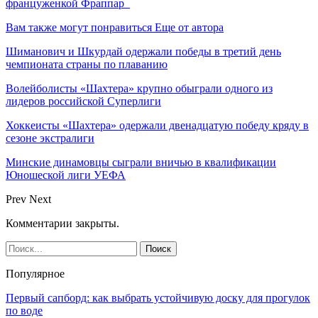
француженкой Фраппар
Вам также могут понравиться
Еще от автора
Шиманович и Шкурдай одержали победы в третий день
чемпионата страны по плаванию
Волейболисты «Шахтера» крупно обыграли одного из
лидеров российской Суперлиги
Хоккеисты «Шахтера» одержали двенадцатую победу кряду в
сезоне экстралиги
Минские динамовцы сыграли вничью в квалификации
Юношеской лиги УЕФА
Prev
Next
Комментарии закрыты.
Популярное
Первый сапборд: как выбрать устойчивую доску для прогулок
по воде