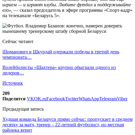
играем — и играют клубы. Любите футбол и поддерживайте
его»,
— сказал председатель в эфире программы «Спорт-кадр»
на телеканале «Беларусь 5».
Сейчас читают
Шиманович и Шкурдай одержали победы в третий день
чемпионата…
Волейболисты «Шахтера» крупно обыграли одного из
лидеров…
Источник
209
Поделится
VK
OK.ru
Facebook
Twitter
WhatsApp
Telegram
Viber
Предыдущая запись
Худшая команда Беларуси прямо сейчас: пропускает в среднем
десятку за матч, тренер – 22-летний футболист, но местная
районка верит