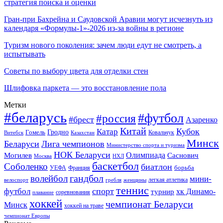
стратегия поиска и оценки
Гран-при Бахрейна и Саудовской Аравии могут исчезнуть из
календаря «Формулы-1»-2026 из-за войны в регионе
Туризм нового поколения: зачем люди едут не смотреть, а
испытывать
Советы по выбору цвета для отделки стен
Шлифовка паркета — это восстановление пола
Метки
#беларусь
#футбол
#россия
#брест
Азаренко
Китай
Кубок
Катар
Гомель
Гродно
Казахстан
Ковальчук
Витебск
Минск
Беларуси
Лига чемпионов
Министерство спорта и туризма
НОК Беларуси
Олимпиада
Могилев
Саснович
Москва
НХЛ
баскетбол
Соболенко
биатлон
борьба
УЕФА
Франция
гандбол
волейбол
мини-
легкая атлетика
гребля
женщины
велоспорт
теннис
спорт
футбол
хк Динамо-
турнир
соревнования
плавание
хоккей
чемпионат Беларуси
Минск
хоккей на траве
чемпионат Европы