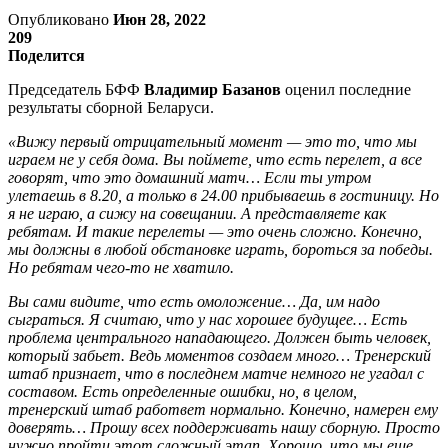
Опубликовано
Июн 28, 2022
209
Поделится
Председатель БФФ
Владимир Базанов
оценил последние
результаты сборной Беларуси.
«Вижу первый отрицательный момент — это то, что мы
играем не у себя дома. Вы поймете, что есть перелет, а все
говорят, что это домашний матч… Если ты утром
улетаешь в 8.20, а только в 24.00 прибываешь в гостиницу. Но
я не играю, а сижу на совещании. А представляете как
ребятам. И такие перелеты — это очень сложно. Конечно,
мы должны в любой обстановке играть, бороться за победы.
Но ребятам чего-то не хватило.
Вы сами видите, что есть омоложение… Да, им надо
сыграться. Я считаю, что у нас хорошее будущее… Есть
проблема центрального нападающего. Должен быть человек,
который забьет. Ведь моментов создаем много… Тренерский
штаб признает, что в последнем матче немного не угадал с
составом. Есть определенные ошибки, но, в целом,
тренерский штаб работвет нормально. Конечно, намерен ему
доверять… Прошу всех поддерживать нашу сборную. Просто
нужно пройти этот сложный этап. Хорошо, что мы еще