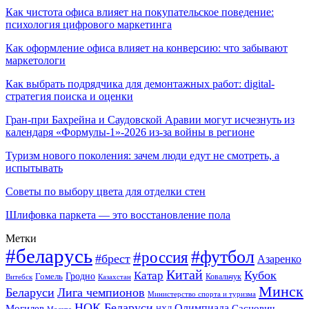
Как чистота офиса влияет на покупательское поведение:
психология цифрового маркетинга
Как оформление офиса влияет на конверсию: что забывают
маркетологи
Как выбрать подрядчика для демонтажных работ: digital-
стратегия поиска и оценки
Гран-при Бахрейна и Саудовской Аравии могут исчезнуть из
календаря «Формулы-1»-2026 из-за войны в регионе
Туризм нового поколения: зачем люди едут не смотреть, а
испытывать
Советы по выбору цвета для отделки стен
Шлифовка паркета — это восстановление пола
Метки
#беларусь
#футбол
#россия
#брест
Азаренко
Китай
Кубок
Катар
Гомель
Гродно
Казахстан
Ковальчук
Витебск
Минск
Беларуси
Лига чемпионов
Министерство спорта и туризма
НОК Беларуси
Олимпиада
Могилев
Саснович
Москва
НХЛ