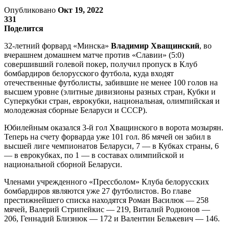
Опубликовано
Окт 19, 2022
331
Поделится
32-летний форвард «Минска»
Владимир Хващинский
, во
вчерашнем домашнем матче против «Славии» (5:0)
совершивший голевой покер, получил пропуск в Клуб
бомбардиров белорусского футбола, куда входят
отечественные футболисты, забившие не менее 100 голов на
высшем уровне (элитные дивизионы разных стран, Кубки и
Суперкубки стран, еврокубки, национальная, олимпийская и
молодежная сборные Беларуси и СССР).
Юбилейным оказался 3-й гол Хващинского в ворота мозырян.
Теперь на счету форварда уже 101 гол. 86 мячей он забил в
высшей лиге чемпионатов Беларуси, 7 — в Кубках страны, 6
— в еврокубках, по 1 — в составах олимпийской и
национальной сборной Беларуси.
Членами учрежденного «Прессболом» Клуба белорусских
бомбардиров являются уже 27 футболистов. Во главе
престижнейшего списка находятся Роман Василюк — 258
мячей, Валерий Стрипейкис — 219, Виталий Родионов —
206, Геннадий Близнюк — 172 и Валентин Белькевич — 146.