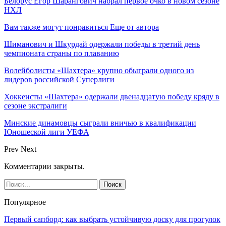
Белорус Егор Шарангович набрал первое очко в новом сезоне
НХЛ
Вам также могут понравиться
Еще от автора
Шиманович и Шкурдай одержали победы в третий день
чемпионата страны по плаванию
Волейболисты «Шахтера» крупно обыграли одного из
лидеров российской Суперлиги
Хоккеисты «Шахтера» одержали двенадцатую победу кряду в
сезоне экстралиги
Минские динамовцы сыграли вничью в квалификации
Юношеской лиги УЕФА
Prev
Next
Комментарии закрыты.
Популярное
Первый сапборд: как выбрать устойчивую доску для прогулок