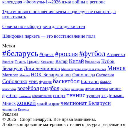
календаря «Формулы-1»-2026 из-за войны в регионе
Туризм нового поколения: зачем люди едут не смотреть, а
испытывать
Советы по выбору цвета для отделки стен
Шлифовка паркета — это восстановление пола
Метки
#беларусь
#футбол
#россия
#брест
Азаренко
Китай
Кубок
Катар
Гомель
Гродно
Казахстан
Ковальчук
Витебск
Минск
Беларуси
Лига чемпионов
Министерство спорта и туризма
НОК Беларуси
Олимпиада
Могилев
Саснович
Москва
НХЛ
баскетбол
Соболенко
биатлон
борьба
УЕФА
Франция
гандбол
волейбол
мини-
легкая атлетика
гребля
женщины
велоспорт
теннис
спорт
футбол
хк Динамо-
турнир
соревнования
плавание
хоккей
чемпионат Беларуси
Минск
хоккей на траве
чемпионат Европы
Реклама
© 2026 - Спорт Беларуси. Все права защищены.
Любое копирование материалов с нашего ресурса разрешается