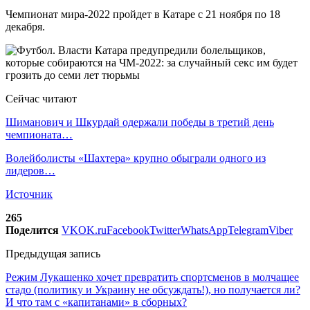
Чемпионат мира-2022 пройдет в Катаре с 21 ноября по 18
декабря.
Сейчас читают
Шиманович и Шкурдай одержали победы в третий день
чемпионата…
Волейболисты «Шахтера» крупно обыграли одного из
лидеров…
Источник
265
Поделится
VK
OK.ru
Facebook
Twitter
WhatsApp
Telegram
Viber
Предыдущая запись
Режим Лукашенко хочет превратить спортсменов в молчащее
стадо (политику и Украину не обсуждать!), но получается ли?
И что там с «капитанами» в сборных?