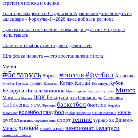
стратегия поиска и оценки
Гран-при Бахрейна и Саудовской Аравии могут исчезнуть из
календаря «Формулы-1»-2026 из-за войны в регионе
Туризм нового поколения: зачем люди едут не смотреть, а
испытывать
Советы по выбору цвета для отделки стен
Шлифовка паркета — это восстановление пола
Метки
#беларусь
#футбол
#россия
#брест
Азаренко
Китай
Кубок
Катар
Гомель
Гродно
Казахстан
Ковальчук
Витебск
Минск
Беларуси
Лига чемпионов
Министерство спорта и туризма
НОК Беларуси
Олимпиада
Могилев
Саснович
Москва
НХЛ
баскетбол
Соболенко
биатлон
борьба
УЕФА
Франция
гандбол
волейбол
мини-
легкая атлетика
гребля
женщины
велоспорт
теннис
спорт
футбол
хк Динамо-
турнир
соревнования
плавание
хоккей
чемпионат Беларуси
Минск
хоккей на траве
чемпионат Европы