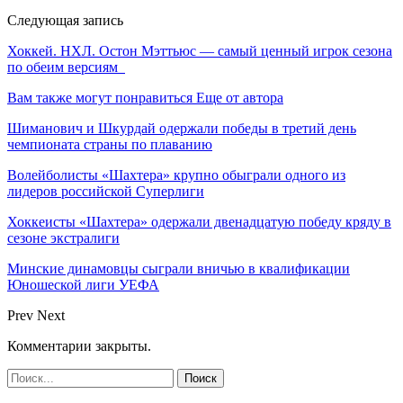
Следующая запись
Хоккей. НХЛ. Остон Мэттьюс — самый ценный игрок сезона
по обеим версиям
Вам также могут понравиться
Еще от автора
Шиманович и Шкурдай одержали победы в третий день
чемпионата страны по плаванию
Волейболисты «Шахтера» крупно обыграли одного из
лидеров российской Суперлиги
Хоккеисты «Шахтера» одержали двенадцатую победу кряду в
сезоне экстралиги
Минские динамовцы сыграли вничью в квалификации
Юношеской лиги УЕФА
Prev
Next
Комментарии закрыты.