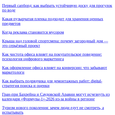
Первый сапборд: как выбрать устойчивую доску для прогулок
по воде
Какая пузырчатая пленка подходит для хранения ценных
предметов
Когда реклама становится мусором
Крыша над головой спортсмена: почему загородный дом —
это серьёзный проект
Как чистота офиса влияет на покупательское поведение:
психология цифрового маркетинга
Как оформление офиса влияет на конверсию: что забывают
маркетологи
Как выбрать подрядчика для демонтажных работ: digital-
стратегия поиска и оценки
Гран-при Бахрейна и Саудовской Аравии могут исчезнуть из
календаря «Формулы-1»-2026 из-за войны в регионе
Туризм нового поколения: зачем люди едут не смотреть, а
испытывать