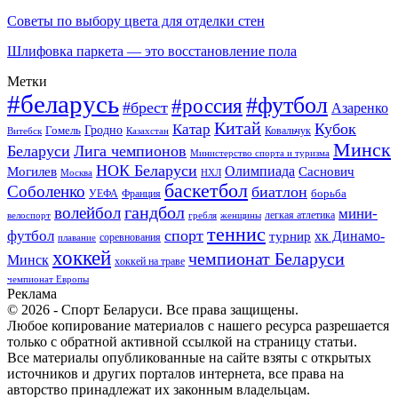
Советы по выбору цвета для отделки стен
Шлифовка паркета — это восстановление пола
Метки
#беларусь
#футбол
#россия
#брест
Азаренко
Китай
Кубок
Катар
Гомель
Гродно
Казахстан
Ковальчук
Витебск
Минск
Беларуси
Лига чемпионов
Министерство спорта и туризма
НОК Беларуси
Олимпиада
Могилев
Саснович
Москва
НХЛ
баскетбол
Соболенко
биатлон
борьба
УЕФА
Франция
гандбол
волейбол
мини-
легкая атлетика
гребля
женщины
велоспорт
теннис
спорт
футбол
хк Динамо-
турнир
соревнования
плавание
хоккей
чемпионат Беларуси
Минск
хоккей на траве
чемпионат Европы
Реклама
© 2026 - Спорт Беларуси. Все права защищены.
Любое копирование материалов с нашего ресурса разрешается
только с обратной активной ссылкой на страницу статьи.
Все материалы опубликованные на сайте взяты с открытых
источников и других порталов интернета, все права на
авторство принадлежат их законным владельцам.