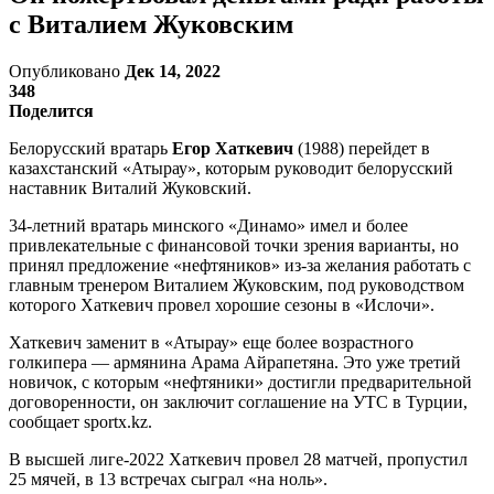
с Виталием Жуковским
Опубликовано
Дек 14, 2022
348
Поделится
Белорусский вратарь
Егор Хаткевич
(1988) перейдет в
казахстанский «Атырау», которым руководит белорусский
наставник Виталий Жуковский.
34-летний вратарь минского «Динамо» имел и более
привлекательные с финансовой точки зрения варианты, но
принял предложение «нефтяников» из-за желания работать с
главным тренером Виталием Жуковским, под руководством
которого Хаткевич провел хорошие сезоны в «Ислочи».
Хаткевич заменит в «Атырау» еще более возрастного
голкипера — армянина Арама Айрапетяна. Это уже третий
новичок, с которым «нефтяники» достигли предварительной
договоренности, он заключит соглашение на УТС в Турции,
сообщает sportx.kz.
В высшей лиге-2022 Хаткевич провел 28 матчей, пропустил
25 мячей, в 13 встречах сыграл «на ноль».