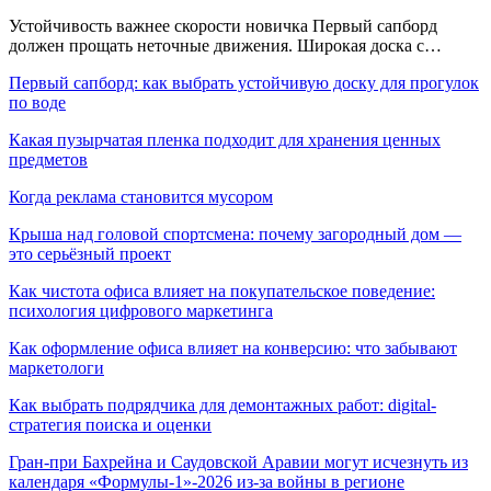
Устойчивость важнее скорости новичка Первый сапборд
должен прощать неточные движения. Широкая доска с…
Первый сапборд: как выбрать устойчивую доску для прогулок
по воде
Какая пузырчатая пленка подходит для хранения ценных
предметов
Когда реклама становится мусором
Крыша над головой спортсмена: почему загородный дом —
это серьёзный проект
Как чистота офиса влияет на покупательское поведение:
психология цифрового маркетинга
Как оформление офиса влияет на конверсию: что забывают
маркетологи
Как выбрать подрядчика для демонтажных работ: digital-
стратегия поиска и оценки
Гран-при Бахрейна и Саудовской Аравии могут исчезнуть из
календаря «Формулы-1»-2026 из-за войны в регионе