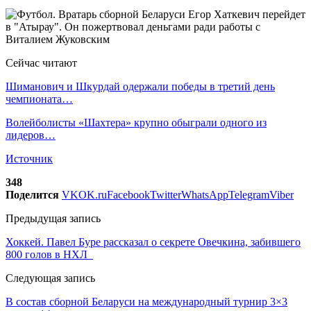
Сейчас читают
Шиманович и Шкурдай одержали победы в третий день
чемпионата…
Волейболисты «Шахтера» крупно обыграли одного из
лидеров…
Источник
348
Поделится
VK
OK.ru
Facebook
Twitter
WhatsApp
Telegram
Viber
Предыдущая запись
Хоккей. Павел Буре рассказал о секрете Овечкина, забившего
800 голов в НХЛ
Следующая запись
В состав сборной Беларуси на международный турнир 3×3