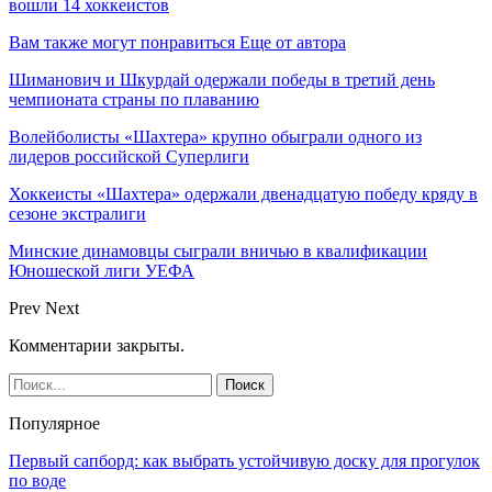
вошли 14 хоккеистов
Вам также могут понравиться
Еще от автора
Шиманович и Шкурдай одержали победы в третий день
чемпионата страны по плаванию
Волейболисты «Шахтера» крупно обыграли одного из
лидеров российской Суперлиги
Хоккеисты «Шахтера» одержали двенадцатую победу кряду в
сезоне экстралиги
Минские динамовцы сыграли вничью в квалификации
Юношеской лиги УЕФА
Prev
Next
Комментарии закрыты.
Популярное
Первый сапборд: как выбрать устойчивую доску для прогулок
по воде