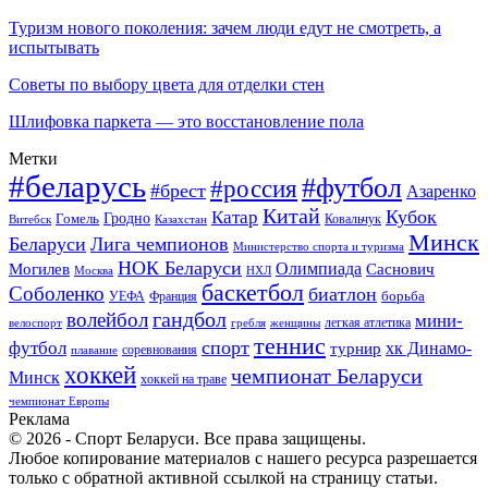
Туризм нового поколения: зачем люди едут не смотреть, а
испытывать
Советы по выбору цвета для отделки стен
Шлифовка паркета — это восстановление пола
Метки
#беларусь
#футбол
#россия
#брест
Азаренко
Китай
Кубок
Катар
Гомель
Гродно
Казахстан
Ковальчук
Витебск
Минск
Беларуси
Лига чемпионов
Министерство спорта и туризма
НОК Беларуси
Олимпиада
Могилев
Саснович
Москва
НХЛ
баскетбол
Соболенко
биатлон
борьба
УЕФА
Франция
гандбол
волейбол
мини-
легкая атлетика
гребля
женщины
велоспорт
теннис
спорт
футбол
хк Динамо-
турнир
соревнования
плавание
хоккей
чемпионат Беларуси
Минск
хоккей на траве
чемпионат Европы
Реклама
© 2026 - Спорт Беларуси. Все права защищены.
Любое копирование материалов с нашего ресурса разрешается
только с обратной активной ссылкой на страницу статьи.