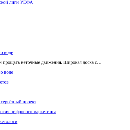
ской лиги УЕФА
по воде
ен прощать неточные движения. Широкая доска с…
по воде
етов
 серьёзный проект
ология цифрового маркетинга
кетологи