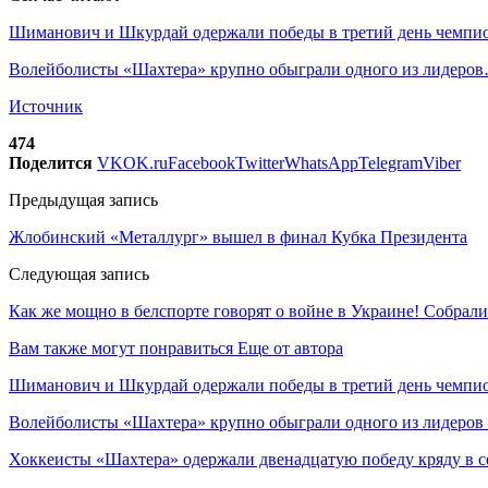
Шиманович и Шкурдай одержали победы в третий день чемп
Волейболисты «Шахтера» крупно обыграли одного из лидеро
Источник
474
Поделится
VK
OK.ru
Facebook
Twitter
WhatsApp
Telegram
Viber
Предыдущая запись
Жлобинский «Металлург» вышел в финал Кубка Президента
Следующая запись
Как же мощно в белспорте говорят о войне в Украине! Собрали
Вам также могут понравиться
Еще от автора
Шиманович и Шкурдай одержали победы в третий день чемпио
Волейболисты «Шахтера» крупно обыграли одного из лидеров
Хоккеисты «Шахтера» одержали двенадцатую победу кряду в с