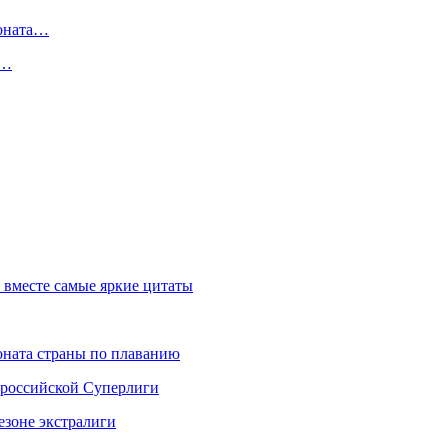
ионата…
в…
 вместе самые яркие цитаты
ната страны по плаванию
 российской Суперлиги
езоне экстралиги