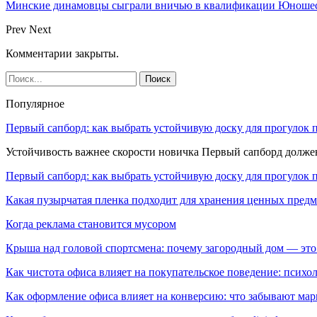
Минские динамовцы сыграли вничью в квалификации Юноше
Prev
Next
Комментарии закрыты.
Популярное
Первый сапборд: как выбрать устойчивую доску для прогулок 
Устойчивость важнее скорости новичка Первый сапборд долж
Первый сапборд: как выбрать устойчивую доску для прогулок 
Какая пузырчатая пленка подходит для хранения ценных предм
Когда реклама становится мусором
Крыша над головой спортсмена: почему загородный дом — это
Как чистота офиса влияет на покупательское поведение: псих
Как оформление офиса влияет на конверсию: что забывают мар