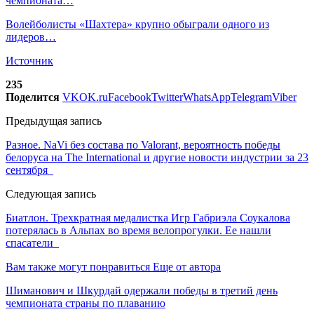
чемпионата…
Волейболисты «Шахтера» крупно обыграли одного из
лидеров…
Источник
235
Поделится
VK
OK.ru
Facebook
Twitter
WhatsApp
Telegram
Viber
Предыдущая запись
Разное. NaVi без состава по Valorant, вероятность победы
белоруса на The International и другие новости индустрии за 23
сентября
Следующая запись
Биатлон. Трехкратная медалистка Игр Габриэла Соукалова
потерялась в Альпах во время велопрогулки. Ее нашли
спасатели
Вам также могут понравиться
Еще от автора
Шиманович и Шкурдай одержали победы в третий день
чемпионата страны по плаванию