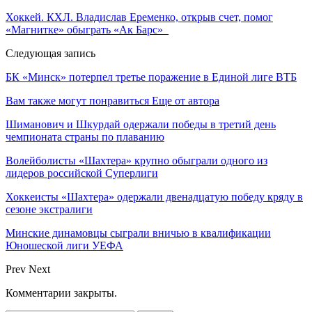
Хоккей. КХЛ. Владислав Еременко, открыв счет, помог
«Магнитке» обыграть «Ак Барс»
Следующая запись
БК «Минск» потерпел третье поражение в Единой лиге ВТБ
Вам также могут понравиться
Еще от автора
Шиманович и Шкурдай одержали победы в третий день
чемпионата страны по плаванию
Волейболисты «Шахтера» крупно обыграли одного из
лидеров российской Суперлиги
Хоккеисты «Шахтера» одержали двенадцатую победу кряду в
сезоне экстралиги
Минские динамовцы сыграли вничью в квалификации
Юношеской лиги УЕФА
Prev
Next
Комментарии закрыты.