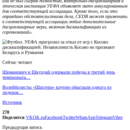
или не был сыгран полностью, контрольно‑дисциплинарная и
этическая инстанция УЕФА объявляет матч аннулированным
для соответствующей ассоциации. Кроме того, если это
оправдано обстоятельствами дела, CEDB может применить
к соответствующей ассоциации любые дополнительные
дисциплинарные меры, включая дисквалификацию из
соревнований».
Сейчас читают
Шиманович и Шкурдай одержали победы в третий день
чемпионата…
Волейболисты «Шахтера» крупно обыграли одного из
лидеров…
Источник
278
Поделится
VK
OK.ru
Facebook
Twitter
WhatsApp
Telegram
Viber
Предыдущая запись