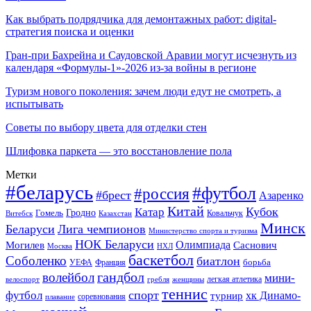
Как выбрать подрядчика для демонтажных работ: digital-
стратегия поиска и оценки
Гран-при Бахрейна и Саудовской Аравии могут исчезнуть из
календаря «Формулы-1»-2026 из-за войны в регионе
Туризм нового поколения: зачем люди едут не смотреть, а
испытывать
Советы по выбору цвета для отделки стен
Шлифовка паркета — это восстановление пола
Метки
#беларусь
#футбол
#россия
#брест
Азаренко
Китай
Кубок
Катар
Гомель
Гродно
Казахстан
Ковальчук
Витебск
Минск
Беларуси
Лига чемпионов
Министерство спорта и туризма
НОК Беларуси
Олимпиада
Могилев
Саснович
Москва
НХЛ
баскетбол
Соболенко
биатлон
борьба
УЕФА
Франция
гандбол
волейбол
мини-
легкая атлетика
гребля
женщины
велоспорт
теннис
спорт
футбол
хк Динамо-
турнир
соревнования
плавание