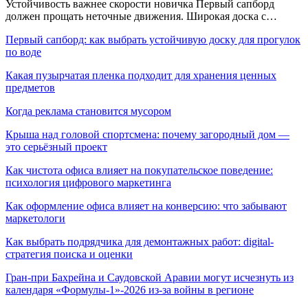
Устойчивость важнее скорости новичка Первый сапборд
должен прощать неточные движения. Широкая доска с…
Первый сапборд: как выбрать устойчивую доску для прогулок
по воде
Какая пузырчатая пленка подходит для хранения ценных
предметов
Когда реклама становится мусором
Крыша над головой спортсмена: почему загородный дом —
это серьёзный проект
Как чистота офиса влияет на покупательское поведение:
психология цифрового маркетинга
Как оформление офиса влияет на конверсию: что забывают
маркетологи
Как выбрать подрядчика для демонтажных работ: digital-
стратегия поиска и оценки
Гран-при Бахрейна и Саудовской Аравии могут исчезнуть из
календаря «Формулы-1»-2026 из-за войны в регионе