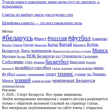
Туризм нового поколения: зачем люди едут не смотреть, а
испытывать
Советы по выбору цвета для отделки стен
Шлифовка паркета — это восстановление пола
Метки
#беларусь
#футбол
#россия
#брест
Азаренко
Китай
Кубок
Катар
Гомель
Гродно
Казахстан
Ковальчук
Витебск
Минск
Беларуси
Лига чемпионов
Министерство спорта и туризма
НОК Беларуси
Олимпиада
Могилев
Саснович
Москва
НХЛ
баскетбол
Соболенко
биатлон
борьба
УЕФА
Франция
гандбол
волейбол
мини-
легкая атлетика
гребля
женщины
велоспорт
теннис
спорт
футбол
хк Динамо-
турнир
соревнования
плавание
хоккей
чемпионат Беларуси
Минск
хоккей на траве
чемпионат Европы
Реклама
© 2026 - Спорт Беларуси. Все права защищены.
Любое копирование материалов с нашего ресурса разрешается
только с обратной активной ссылкой на страницу статьи.
Все материалы опубликованные на сайте взяты с открытых