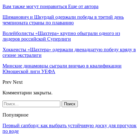
Вам также могут понравиться
Еще от автора
Шиманович и Шкурдай одержали победы в третий день
чемпионата страны по плаванию
Волейболисты «Шахтера» крупно обыграли одного из
лидеров российской Суперлиги
Хоккеисты «Шахтера» одержали двенадцатую победу кряду в
сезоне экстралиги
Минские динамовцы сыграли вничью в квалификации
Юношеской лиги УЕФА
Prev
Next
Комментарии закрыты.
Популярное
Первый сапборд: как выбрать устойчивую доску для прогулок
по воде