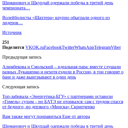
Шиманович и Шкурдай одержали победы в третий день
чемпионата…
Волейболисты «Шахтера» крупно обыграли одного из
лидеров…
Источник
251
Поделится
VK
OK.ru
Facebook
Twitter
WhatsApp
Telegram
Viber
Предыдущая запись
Алимбекова и Смольский – идеальная пара: вместе слушали
разных Лукашенко и нехотя ездили в Россию, в тон говорят о
бане и даже выигрывают в один день
Следующая запись
Топ-забивала «Энергетика-БГУ» с партнерами оставили
«Гомель» сухим – но БАТЭ не оторвался: сам с трудом спасся
от бедного, но дерзкого «Минска» Скрипченко
Вам также могут понравиться
Еще от автора
Шиманович и Шкурдай одержали победы в третий день