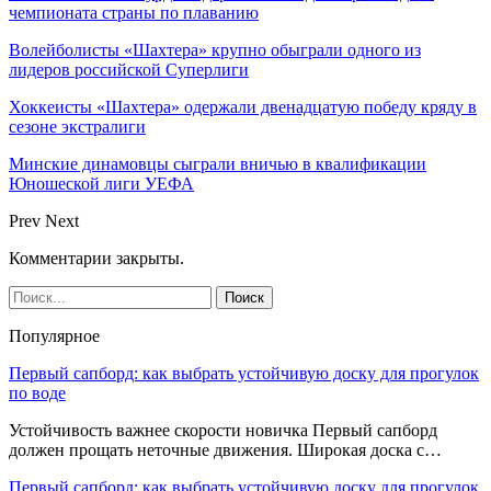
чемпионата страны по плаванию
Волейболисты «Шахтера» крупно обыграли одного из
лидеров российской Суперлиги
Хоккеисты «Шахтера» одержали двенадцатую победу кряду в
сезоне экстралиги
Минские динамовцы сыграли вничью в квалификации
Юношеской лиги УЕФА
Prev
Next
Комментарии закрыты.
Популярное
Первый сапборд: как выбрать устойчивую доску для прогулок
по воде
Устойчивость важнее скорости новичка Первый сапборд
должен прощать неточные движения. Широкая доска с…
Первый сапборд: как выбрать устойчивую доску для прогулок