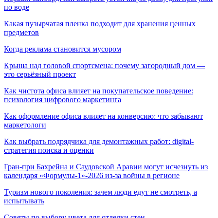
по воде
Какая пузырчатая пленка подходит для хранения ценных
предметов
Когда реклама становится мусором
Крыша над головой спортсмена: почему загородный дом —
это серьёзный проект
Как чистота офиса влияет на покупательское поведение:
психология цифрового маркетинга
Как оформление офиса влияет на конверсию: что забывают
маркетологи
Как выбрать подрядчика для демонтажных работ: digital-
стратегия поиска и оценки
Гран-при Бахрейна и Саудовской Аравии могут исчезнуть из
календаря «Формулы-1»-2026 из-за войны в регионе
Туризм нового поколения: зачем люди едут не смотреть, а
испытывать
Советы по выбору цвета для отделки стен