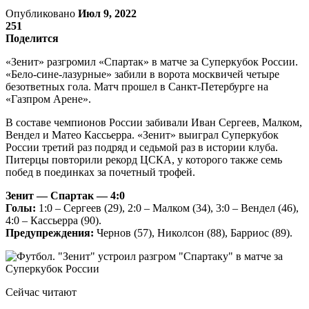
Опубликовано
Июл 9, 2022
251
Поделится
«Зенит» разгромил «Спартак» в матче за Суперкубок России.
«Бело-сине-лазурные» забили в ворота москвичей четыре
безответных гола. Матч прошел в Санкт-Петербурге на
«Газпром Арене».
В составе чемпионов России забивали Иван Сергеев, Малком,
Вендел и Матео Кассьерра. «Зенит» выиграл Суперкубок
России третий раз подряд и седьмой раз в истории клуба.
Питерцы повторили рекорд ЦСКА, у которого также семь
побед в поединках за почетный трофей.
Зенит — Спартак
— 4:0
Голы:
1:0 – Сергеев (29), 2:0 – Малком (34), 3:0 – Вендел (46),
4:0 – Кассьерра (90).
Предупреждения:
Чернов (57), Николсон (88), Барриос (89).
Сейчас читают