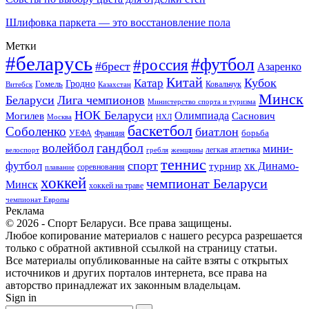
Шлифовка паркета — это восстановление пола
Метки
#беларусь
#футбол
#россия
#брест
Азаренко
Китай
Кубок
Катар
Гомель
Гродно
Казахстан
Ковальчук
Витебск
Минск
Беларуси
Лига чемпионов
Министерство спорта и туризма
НОК Беларуси
Олимпиада
Могилев
Саснович
Москва
НХЛ
баскетбол
Соболенко
биатлон
борьба
УЕФА
Франция
гандбол
волейбол
мини-
легкая атлетика
гребля
женщины
велоспорт
теннис
спорт
футбол
хк Динамо-
турнир
соревнования
плавание
хоккей
чемпионат Беларуси
Минск
хоккей на траве
чемпионат Европы
Реклама
© 2026 - Спорт Беларуси. Все права защищены.
Любое копирование материалов с нашего ресурса разрешается
только с обратной активной ссылкой на страницу статьи.
Все материалы опубликованные на сайте взяты с открытых
источников и других порталов интернета, все права на
авторство принадлежат их законным владельцам.
Sign in