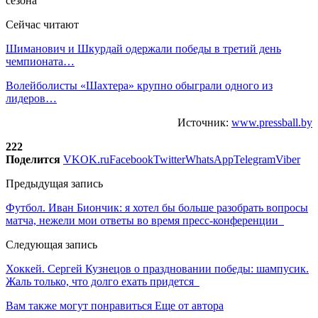
Сейчас читают
Шиманович и Шкурдай одержали победы в третий день
чемпионата…
Волейболисты «Шахтера» крупно обыграли одного из
лидеров…
Источник:
www.pressball.by
222
Поделится
VK
OK.ru
Facebook
Twitter
WhatsApp
Telegram
Viber
Предыдущая запись
Футбол. Иван Биончик: я хотел бы больше разобрать вопросы
матча, нежели мои ответы во время пресс-конференции
Следующая запись
Хоккей. Сергей Кузнецов о праздновании победы: шампусик.
Жаль только, что долго ехать придется
Вам также могут понравиться
Еще от автора