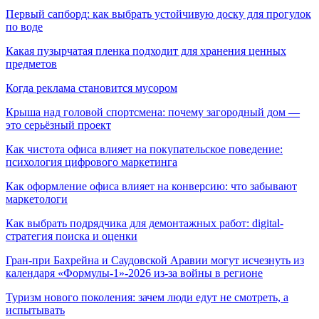
Первый сапборд: как выбрать устойчивую доску для прогулок
по воде
Какая пузырчатая пленка подходит для хранения ценных
предметов
Когда реклама становится мусором
Крыша над головой спортсмена: почему загородный дом —
это серьёзный проект
Как чистота офиса влияет на покупательское поведение:
психология цифрового маркетинга
Как оформление офиса влияет на конверсию: что забывают
маркетологи
Как выбрать подрядчика для демонтажных работ: digital-
стратегия поиска и оценки
Гран-при Бахрейна и Саудовской Аравии могут исчезнуть из
календаря «Формулы-1»-2026 из-за войны в регионе
Туризм нового поколения: зачем люди едут не смотреть, а
испытывать