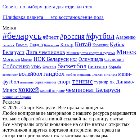
Советы по выбору цвета для отделки стен
Шлифовка паркета — это восстановление пола
Метки
#беларусь
#футбол
#россия
#брест
Азаренко
Китай
Кубок
Катар
Гомель
Гродно
Казахстан
Ковальчук
Витебск
Минск
Беларуси
Лига чемпионов
Министерство спорта и туризма
НОК Беларуси
Олимпиада
Могилев
Саснович
Москва
НХЛ
баскетбол
Соболенко
биатлон
борьба
УЕФА
Франция
гандбол
волейбол
мини-
легкая атлетика
гребля
женщины
велоспорт
теннис
спорт
футбол
хк Динамо-
турнир
соревнования
плавание
хоккей
чемпионат Беларуси
Минск
хоккей на траве
чемпионат Европы
Реклама
© 2026 - Спорт Беларуси. Все права защищены.
Любое копирование материалов с нашего ресурса разрешается
только с обратной активной ссылкой на страницу статьи.
Все материалы опубликованные на сайте взяты с открытых
источников и других порталов интернета, все права на
авторство принадлежат их законным владельцам.