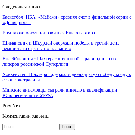
Следующая запись
Баскетбол. НБА. «Майами» сравнял счет в финальной серии с
«Денвером»
Вам также могут понравиться
Еще от автора
Шиманович и Шкурдай одержали победы в третий день
чемпионата страны по плаванию
Волейболисты «Шахтера» крупно обыграли одного из
лидеров российской Суперлиги
Хоккеисты «Шахтера» одержали двенадцатую победу кряду в
сезоне экстралиги
Минские динамовцы сыграли вничью в квалификации
Юношеской лиги УЕФА
Prev
Next
Комментарии закрыты.