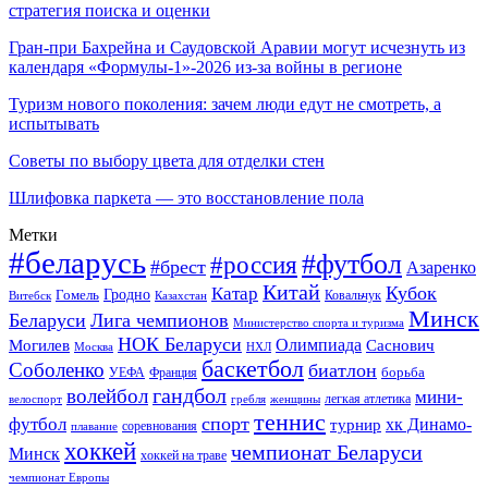
стратегия поиска и оценки
Гран-при Бахрейна и Саудовской Аравии могут исчезнуть из
календаря «Формулы-1»-2026 из-за войны в регионе
Туризм нового поколения: зачем люди едут не смотреть, а
испытывать
Советы по выбору цвета для отделки стен
Шлифовка паркета — это восстановление пола
Метки
#беларусь
#футбол
#россия
#брест
Азаренко
Китай
Кубок
Катар
Гомель
Гродно
Казахстан
Ковальчук
Витебск
Минск
Беларуси
Лига чемпионов
Министерство спорта и туризма
НОК Беларуси
Олимпиада
Могилев
Саснович
Москва
НХЛ
баскетбол
Соболенко
биатлон
борьба
УЕФА
Франция
гандбол
волейбол
мини-
легкая атлетика
гребля
женщины
велоспорт
теннис
спорт
футбол
хк Динамо-
турнир
соревнования
плавание
хоккей
чемпионат Беларуси
Минск
хоккей на траве
чемпионат Европы