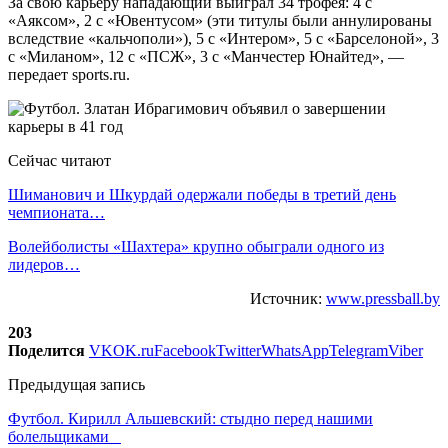
За свою карьеру нападающий выиграл 34 трофея: 4 с
«Аяксом», 2 с «Ювентусом» (эти титулы были аннулированы
вследствие «кальчополи»), 5 с «Интером», 5 с «Барселоной», 3
с «Миланом», 12 с «ПСЖ», 3 с «Манчестер Юнайтед», —
передает sports.ru.
Сейчас читают
Шиманович и Шкурдай одержали победы в третий день
чемпионата…
Волейболисты «Шахтера» крупно обыграли одного из
лидеров…
Источник:
www.pressball.by
203
Поделится
VK
OK.ru
Facebook
Twitter
WhatsApp
Telegram
Viber
Предыдущая запись
Футбол. Кирилл Альшевский: стыдно перед нашими
болельщиками