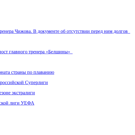
ренера Чижова. В документе об отсутствии перед ним долгов
 пост главного тренера «Белшины»
ната страны по плаванию
 российской Суперлиги
езоне экстралиги
ской лиги УЕФА