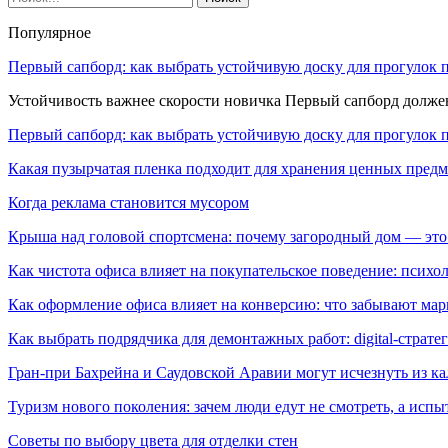
Популярное
Первый сапборд: как выбрать устойчивую доску для прогулок 
Устойчивость важнее скорости новичка Первый сапборд долж
Первый сапборд: как выбрать устойчивую доску для прогулок 
Какая пузырчатая пленка подходит для хранения ценных предм
Когда реклама становится мусором
Крыша над головой спортсмена: почему загородный дом — это
Как чистота офиса влияет на покупательское поведение: псих
Как оформление офиса влияет на конверсию: что забывают мар
Как выбрать подрядчика для демонтажных работ: digital-страте
Гран-при Бахрейна и Саудовской Аравии могут исчезнуть из к
Туризм нового поколения: зачем люди едут не смотреть, а испы
Советы по выбору цвета для отделки стен