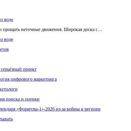
по воде
ен прощать неточные движения. Широкая доска с…
по воде
етов
 серьёзный проект
ология цифрового маркетинга
кетологи
гия поиска и оценки
алендаря «Формулы-1»-2026 из-за войны в регионе
тывать