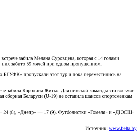
 встрече забила Мелана Суровцева, которая с 14 голами
в них забито 59 мячей при одном пропущенном.
-БГУФК» пропускали этот тур и пока переместились на
че забила Каролина Житко. Для пинской команды это восьмое
я сборная Беларуси (U-19) не оставила шансов спортсменкам
— 24 (8), «Днепр» — 17 (9). Футболистки «Гомеля» и «ДЮСШ-
Источник:
www.belta.by