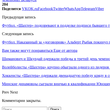
204
Поделится
VK
OK.ru
Facebook
Twitter
WhatsApp
Telegram
Viber
Предыдущая запись
Футбол. «Шахтер» подозревают в подделке подписи бывшего т
Следующая запись
Футбол. Наказанный за «договорняк» Альберт Рыбак покинул
Вам также могут понравиться
Еще от автора
Шиманович и Шкурдай одержали победы в третий день чемпио
Волейболисты «Шахтера» крупно обыграли одного из лидеров
Хоккеисты «Шахтера» одержали двенадцатую победу кряду в с
Минские динамовцы сыграли вничью в квалификации Юноше
Prev
Next
Комментарии закрыты.