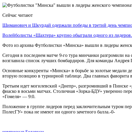
Сейчас читают
Шиманович и Шкурдай одержали победы в третий день чемп
Волейболисты «Шахтера» крупно обыграли одного из лидеро
Фото из архива Футболистки «Минска» вышли в лидеры женск
Сегодня в последнем матче 9-го тура минчанки разгромили на с
возглавила список лучших бомбардиров. Для команды Андрея П
Основные конкуренты «Минска» в борьбе за золотые медали д
вторую позицию в турнирной таблице. Два главных фаворита вс
Третьим идет могилевский «Днепр», разгромивший в Пинске «
фиаско в восьми матчах. Столичная «Зорка-БДУ» уверенно пер
«Гомеля» — 9:0.
Положение в группе лидеров перед заключительным туром пер
ПолесГУ» пока не имеют ни одного зачетного балла.-0-
чемпионат Беларуси