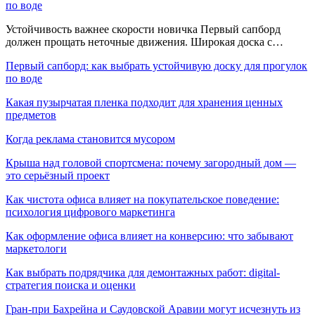
по воде
Устойчивость важнее скорости новичка Первый сапборд
должен прощать неточные движения. Широкая доска с…
Первый сапборд: как выбрать устойчивую доску для прогулок
по воде
Какая пузырчатая пленка подходит для хранения ценных
предметов
Когда реклама становится мусором
Крыша над головой спортсмена: почему загородный дом —
это серьёзный проект
Как чистота офиса влияет на покупательское поведение:
психология цифрового маркетинга
Как оформление офиса влияет на конверсию: что забывают
маркетологи
Как выбрать подрядчика для демонтажных работ: digital-
стратегия поиска и оценки
Гран-при Бахрейна и Саудовской Аравии могут исчезнуть из