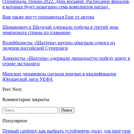
Олимпиада. Пекин-2022. День восьмой. Расписание финалов,
в которых будет разыграно семь комплектов наград
Вам также могут понравиться
Еще от автора
Шиманович и Шкурдай одержали победы в третий день
чемпионата страны по плаванию
Волейболисты «Шахтера» крупно обыграли одного из
лидеров российской Суперлиги
Хоккеисты «Шахтера» одержали двенадцатую победу кряду в
сезоне экстралиги
Минские динамовцы сыграли вничью в квалификации
Юношеской лиги УЕФА
Prev
Next
Комментарии закрыты.
Популярное
Первый сапборд: как выбрать устойчивую доску для прогулок