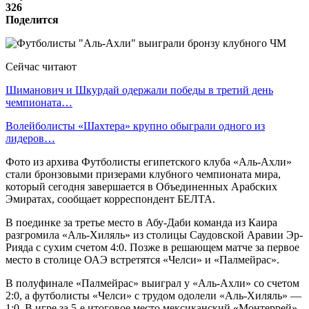
326
Поделится
Сейчас читают
Шиманович и Шкурдай одержали победы в третий день
чемпионата…
Волейболисты «Шахтера» крупно обыграли одного из
лидеров…
Фото из архива Футболисты египетского клуба «Аль-Ахли»
стали бронзовыми призерами клубного чемпионата мира,
который сегодня завершается в Объединенных Арабских
Эмиратах, сообщает корреспондент БЕЛТА.
В поединке за третье место в Абу-Даби команда из Каира
разгромила «Аль-Хиляль» из столицы Саудовской Аравии Эр-
Рияда с сухим счетом 4:0. Позже в решающем матче за первое
место в столице ОАЭ встретятся «Челси» и «Палмейрас».
В полуфинале «Палмейрас» выиграл у «Аль-Ахли» со счетом
2:0, а футболисты «Челси» с трудом одолели «Аль-Хиляль» —
1:0. В игре за 5-е итоговое место мексиканский «Монтеррей»