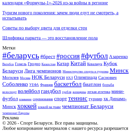
календаря «Формулы-1»-2026 из-за войны в регионе
Туризм нового поколения: зачем люди едут не смотреть, а
испытывать
Советы по выбору цвета для отделки стен
Шлифовка паркета — это восстановление пола
Метки
#беларусь
#футбол
#россия
#брест
Азаренко
Китай
Кубок
Катар
Гомель
Гродно
Казахстан
Ковальчук
Витебск
Минск
Беларуси
Лига чемпионов
Министерство спорта и туризма
НОК Беларуси
Олимпиада
Могилев
Саснович
Москва
НХЛ
баскетбол
Соболенко
биатлон
борьба
УЕФА
Франция
гандбол
волейбол
мини-
легкая атлетика
гребля
женщины
велоспорт
теннис
спорт
футбол
хк Динамо-
турнир
соревнования
плавание
хоккей
чемпионат Беларуси
Минск
хоккей на траве
чемпионат Европы
Реклама
© 2026 - Спорт Беларуси. Все права защищены.
Любое копирование материалов с нашего ресурса разрешается