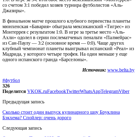
со счетом 3:1 победил хозяев турнира футболистов «Аль-
Джазиры».
В финальном матче прошлого клубного первенства планеты
мюнхенская «Бавария» обыграла мексиканский «Тигрес» из
Монтеррея с результатом 1:0. В игре за третье место «Аль-
Ахли» одолел в серии послематчевых пенальти «Палмейрас»
из Сан-Паулу — 3:2 (основное время — 0:0). Чаще других
клубный чемпионат планеты выигрывал испанский «Реал» из
Мадрида, у которого четыре трофея. На один меньше у еще
одного испанского гранда «Барселоны».
Источник:
www.belta.by
#футбол
326
Поделится
VK
OK.ru
Facebook
Twitter
WhatsApp
Telegram
Viber
Предыдущая запись
Сколько стоит один выпуск кулинарного шоу Бруклина
Бэкхема? Спойлер: очень дорого
Следующая запись