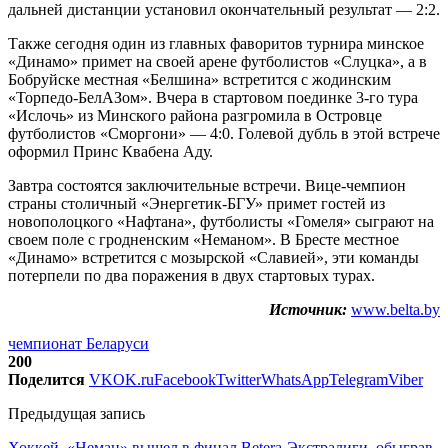
дальней дистанции установил окончательный результат — 2:2.
Также сегодня один из главных фаворитов турнира минское
«Динамо» примет на своей арене футболистов «Слуцка», а в
Бобруйске местная «Белшина» встретится с жодинским
«Торпедо-БелАЗом». Вчера в стартовом поединке 3-го тура
«Ислочь» из Минского района разгромила в Островце
футболистов «Сморгони» — 4:0. Голевой дубль в этой встрече
оформил Принс Квабена Аду.
Завтра состоятся заключительные встречи. Вице-чемпион
страны столичный «Энергетик-БГУ» примет гостей из
новополоцкого «Нафтана», футболисты «Гомеля» сыграют на
своем поле с гродненским «Неманом». В Бресте местное
«Динамо» встретится с мозырской «Славией», эти команды
потерпели по два поражения в двух стартовых турах.
Источник:
www.belta.by
чемпионат Беларуси
200
Поделится
VK
OK.ru
Facebook
Twitter
WhatsApp
Telegram
Viber
Предыдущая запись
Хоккей. «Неман» вышел в финал Betera-Экстралиги, обыграв