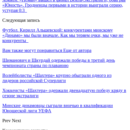
«Юность». Гродненцы первыми в истории выиграли серию,
уступая 0:3
Следующая запись
Футбол. Кирилл Альшевский: конкурентами минскому
«Динамо» мы были вначале. Как мы теряем очки, мы уже не
конкуренты
Вам также могут понравиться
Еще от автора
Шиманович и Шкурдай одержали победы в третий день
чемпионата страны по плаванию
Волейболисты «Шахтера» крупно обыграли одного из
лидеров российской Суперлиги
Хоккеисты «Шахтера» одержали двенадцатую победу кряду в
сезоне экстралиги
Минские динамовцы сыграли вничью в квалификации
Юношеской лиги УЕФА
Prev
Next