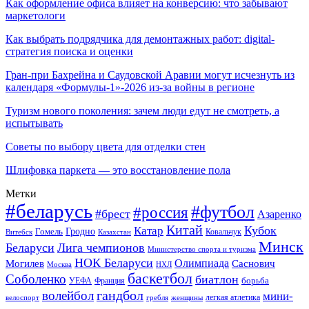
Как оформление офиса влияет на конверсию: что забывают
маркетологи
Как выбрать подрядчика для демонтажных работ: digital-
стратегия поиска и оценки
Гран-при Бахрейна и Саудовской Аравии могут исчезнуть из
календаря «Формулы-1»-2026 из-за войны в регионе
Туризм нового поколения: зачем люди едут не смотреть, а
испытывать
Советы по выбору цвета для отделки стен
Шлифовка паркета — это восстановление пола
Метки
#беларусь
#футбол
#россия
#брест
Азаренко
Китай
Кубок
Катар
Гомель
Гродно
Казахстан
Ковальчук
Витебск
Минск
Беларуси
Лига чемпионов
Министерство спорта и туризма
НОК Беларуси
Олимпиада
Могилев
Саснович
Москва
НХЛ
баскетбол
Соболенко
биатлон
борьба
УЕФА
Франция
гандбол
волейбол
мини-
легкая атлетика
гребля
женщины
велоспорт