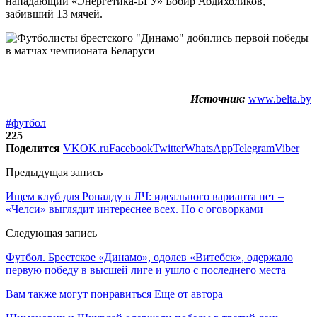
нападающий «Энергетика-БГУ» Бобир Абдихоликов,
забивший 13 мячей.
Источник:
www.belta.by
#футбол
225
Поделится
VK
OK.ru
Facebook
Twitter
WhatsApp
Telegram
Viber
Предыдущая запись
Ищем клуб для Роналду в ЛЧ: идеального варианта нет –
«Челси» выглядит интереснее всех. Но с оговорками
Следующая запись
Футбол. Брестское «Динамо», одолев «Витебск», одержало
первую победу в высшей лиге и ушло с последнего места
Вам также могут понравиться
Еще от автора