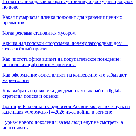
Первый сапборд: как выбрать устойчивую доску для прогулок
по воде
Какая пузырчатая пленка подходит для хранения ценных
предметов
Когда реклама становится мусором
Крыша над головой спортсмена: почему загородный дом —
это серьёзный проект
Как чистота офиса влияет на покупательское поведение:
психология цифрового маркетинга
Как оформление офиса влияет на конверсию: что забывают
маркетологи
Как выбрать подрядчика для демонтажных работ: digital-
стратегия поиска и оценки
Гран-при Бахрейна и Саудовской Аравии могут исчезнуть из
календаря «Формулы-1»-2026 из-за войны в регионе
Туризм нового поколения: зачем люди едут не смотреть, а
испытывать