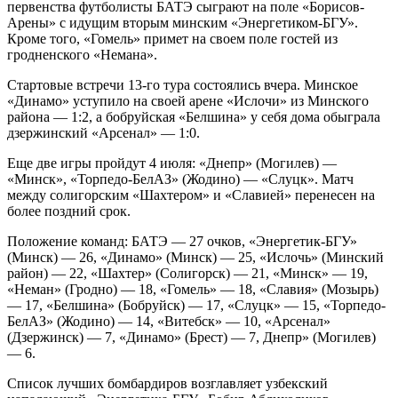
первенства футболисты БАТЭ сыграют на поле «Борисов-
Арены» с идущим вторым минским «Энергетиком-БГУ».
Кроме того, «Гомель» примет на своем поле гостей из
гродненского «Немана».
Стартовые встречи 13-го тура состоялись вчера. Минское
«Динамо» уступило на своей арене «Ислочи» из Минского
района — 1:2, а бобруйская «Белшина» у себя дома обыграла
дзержинский «Арсенал» — 1:0.
Еще две игры пройдут 4 июля: «Днепр» (Могилев) —
«Минск», «Торпедо-БелАЗ» (Жодино) — «Слуцк». Матч
между солигорским «Шахтером» и «Славией» перенесен на
более поздний срок.
Положение команд: БАТЭ — 27 очков, «Энергетик-БГУ»
(Минск) — 26, «Динамо» (Минск) — 25, «Ислочь» (Минский
район) — 22, «Шахтер» (Солигорск) — 21, «Минск» — 19,
«Неман» (Гродно) — 18, «Гомель» — 18, «Славия» (Мозырь)
— 17, «Белшина» (Бобруйск) — 17, «Слуцк» — 15, «Торпедо-
БелАЗ» (Жодино) — 14, «Витебск» — 10, «Арсенал»
(Дзержинск) — 7, «Динамо» (Брест) — 7, Днепр» (Могилев)
— 6.
Список лучших бомбардиров возглавляет узбекский