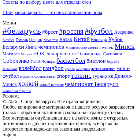
Советы по выбору цвета для отделки стен
Шлифовка паркета — это восстановление пола
Метки
#беларусь
#футбол
#россия
#брест
Азаренко
Китай
Кубок
Катар
Гомель
Гродно
Казахстан
Ковальчук
Витебск
Минск
Беларуси
Лига чемпионов
Министерство спорта и туризма
НОК Беларуси
Олимпиада
Могилев
Саснович
Москва
НХЛ
баскетбол
Соболенко
биатлон
борьба
УЕФА
Франция
гандбол
волейбол
мини-
легкая атлетика
гребля
женщины
велоспорт
теннис
спорт
футбол
хк Динамо-
турнир
соревнования
плавание
хоккей
чемпионат Беларуси
Минск
хоккей на траве
чемпионат Европы
Реклама
© 2026 - Спорт Беларуси. Все права защищены.
Любое копирование материалов с нашего ресурса разрешается
только с обратной активной ссылкой на страницу статьи.
Все материалы опубликованные на сайте взяты с открытых
источников и других порталов интернета, все права на
авторство принадлежат их законным владельцам.
Sign in