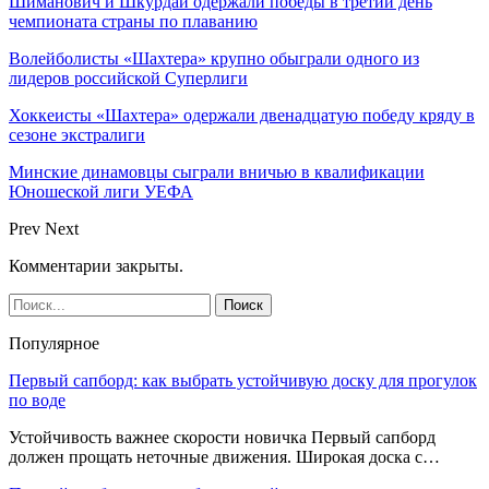
Шиманович и Шкурдай одержали победы в третий день
чемпионата страны по плаванию
Волейболисты «Шахтера» крупно обыграли одного из
лидеров российской Суперлиги
Хоккеисты «Шахтера» одержали двенадцатую победу кряду в
сезоне экстралиги
Минские динамовцы сыграли вничью в квалификации
Юношеской лиги УЕФА
Prev
Next
Комментарии закрыты.
Популярное
Первый сапборд: как выбрать устойчивую доску для прогулок
по воде
Устойчивость важнее скорости новичка Первый сапборд
должен прощать неточные движения. Широкая доска с…