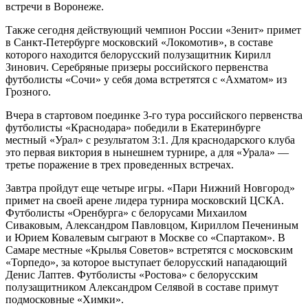
встречи в Воронеже.
Также сегодня действующий чемпион России «Зенит» примет
в Санкт-Петербурге московский «Локомотив», в составе
которого находится белорусский полузащитник Кирилл
Зинович. Серебряные призеры российского первенства
футболисты «Сочи» у себя дома встретятся с «Ахматом» из
Грозного.
Вчера в стартовом поединке 3-го тура российского первенства
футболисты «Краснодара» победили в Екатеринбурге
местный «Урал» с результатом 3:1. Для краснодарского клуба
это первая виктория в нынешнем турнире, а для «Урала» —
третье поражение в трех проведенных встречах.
Завтра пройдут еще четыре игры. «Пари Нижний Новгород»
примет на своей арене лидера турнира московский ЦСКА.
Футболисты «Оренбурга» с белорусами Михаилом
Сиваковым, Александром Павловцом, Кириллом Печениным
и Юрием Ковалевым сыграют в Москве со «Спартаком». В
Самаре местные «Крылья Советов» встретятся с московским
«Торпедо», за которое выступает белорусский нападающий
Денис Лаптев. Футболисты «Ростова» с белорусским
полузащитником Александром Селявой в составе примут
подмосковные «Химки».