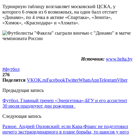
Турнирную таблицу возглавляет московский ЦСКА, у
которого 6 очков из 6 возможных, на один балл отстает
«Динамо», по 4 очка в активе «Спартака», «Зенита»,
«Химок», «Краснодара» и «Ахмата».
Источник:
www.belta.by
#футбол
276
Поделится
VK
OK.ru
Facebook
Twitter
WhatsApp
Telegram
Viber
Предыдущая запись
Футбол. Главный тренер «Энергетика»-БГУ и его ассистент
30 июля празднуют дни рождения
Следующая запись
Разное. Андрей Орловский: если Кара-Франс не подготовил
ничего экстраординарного в плане борьбы, то шансов у него