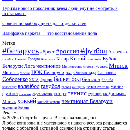
Туризм нового поколения: зачем люди едут не смотреть, а
испытывать
Советы по выбору цвета для отделки стен
Шлифовка паркета — это восстановление пола
Метки
#беларусь
#футбол
#россия
#брест
Азаренко
Китай
Кубок
Катар
Гомель
Гродно
Казахстан
Ковальчук
Витебск
Минск
Беларуси
Лига чемпионов
Министерство спорта и туризма
НОК Беларуси
Олимпиада
Могилев
Саснович
Москва
НХЛ
баскетбол
Соболенко
биатлон
борьба
УЕФА
Франция
гандбол
волейбол
мини-
легкая атлетика
гребля
женщины
велоспорт
теннис
спорт
футбол
хк Динамо-
турнир
соревнования
плавание
хоккей
чемпионат Беларуси
Минск
хоккей на траве
чемпионат Европы
Реклама
© 2026 - Спорт Беларуси. Все права защищены.
Любое копирование материалов с нашего ресурса разрешается
только с обратной активной ссылкой на страницу статьи.