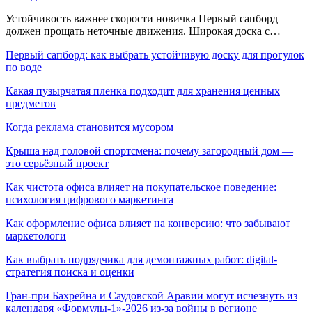
Устойчивость важнее скорости новичка Первый сапборд
должен прощать неточные движения. Широкая доска с…
Первый сапборд: как выбрать устойчивую доску для прогулок
по воде
Какая пузырчатая пленка подходит для хранения ценных
предметов
Когда реклама становится мусором
Крыша над головой спортсмена: почему загородный дом —
это серьёзный проект
Как чистота офиса влияет на покупательское поведение:
психология цифрового маркетинга
Как оформление офиса влияет на конверсию: что забывают
маркетологи
Как выбрать подрядчика для демонтажных работ: digital-
стратегия поиска и оценки
Гран-при Бахрейна и Саудовской Аравии могут исчезнуть из
календаря «Формулы-1»-2026 из-за войны в регионе