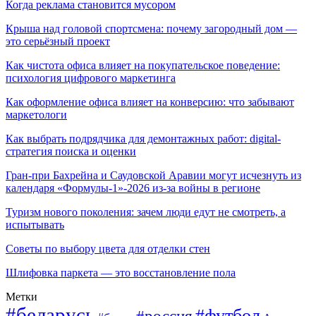
Когда реклама становится мусором
Крыша над головой спортсмена: почему загородный дом —
это серьёзный проект
Как чистота офиса влияет на покупательское поведение:
психология цифрового маркетинга
Как оформление офиса влияет на конверсию: что забывают
маркетологи
Как выбрать подрядчика для демонтажных работ: digital-
стратегия поиска и оценки
Гран-при Бахрейна и Саудовской Аравии могут исчезнуть из
календаря «Формулы-1»-2026 из-за войны в регионе
Туризм нового поколения: зачем люди едут не смотреть, а
испытывать
Советы по выбору цвета для отделки стен
Шлифовка паркета — это восстановление пола
Метки
#беларусь
#футбол
#россия