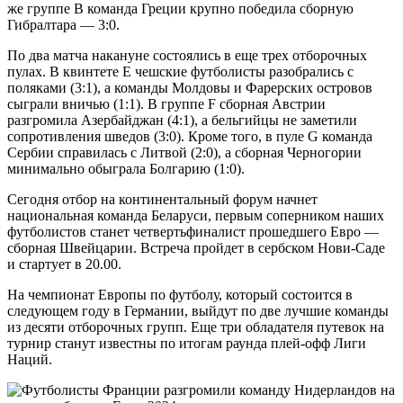
же группе В команда Греции крупно победила сборную
Гибралтара — 3:0.
По два матча накануне состоялись в еще трех отборочных
пулах. В квинтете Е чешские футболисты разобрались с
поляками (3:1), а команды Молдовы и Фарерских островов
сыграли вничью (1:1). В группе F сборная Австрии
разгромила Азербайджан (4:1), а бельгийцы не заметили
сопротивления шведов (3:0). Кроме того, в пуле G команда
Сербии справилась с Литвой (2:0), а сборная Черногории
минимально обыграла Болгарию (1:0).
Сегодня отбор на континентальный форум начнет
национальная команда Беларуси, первым соперником наших
футболистов станет четвертьфиналист прошедшего Евро —
сборная Швейцарии. Встреча пройдет в сербском Нови-Саде
и стартует в 20.00.
На чемпионат Европы по футболу, который состоится в
следующем году в Германии, выйдут по две лучшие команды
из десяти отборочных групп. Еще три обладателя путевок на
турнир станут известны по итогам раунда плей-офф Лиги
Наций.