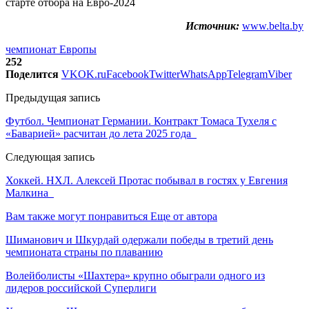
Источник:
www.belta.by
чемпионат Европы
252
Поделится
VK
OK.ru
Facebook
Twitter
WhatsApp
Telegram
Viber
Предыдущая запись
Футбол. Чемпионат Германии. Контракт Томаса Тухеля с
«Баварией» расчитан до лета 2025 года
Следующая запись
Хоккей. НХЛ. Алексей Протас побывал в гостях у Евгения
Малкина
Вам также могут понравиться
Еще от автора
Шиманович и Шкурдай одержали победы в третий день
чемпионата страны по плаванию
Волейболисты «Шахтера» крупно обыграли одного из
лидеров российской Суперлиги