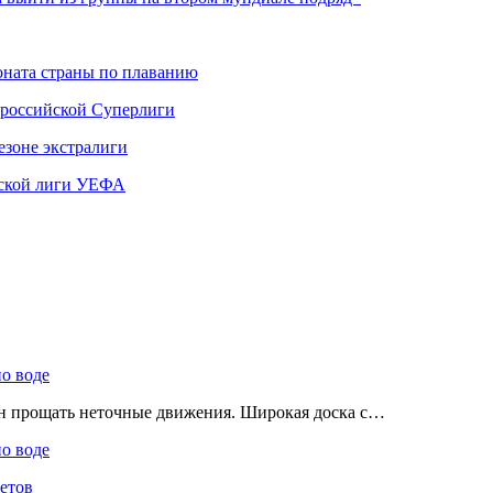
ната страны по плаванию
 российской Суперлиги
езоне экстралиги
ской лиги УЕФА
по воде
ен прощать неточные движения. Широкая доска с…
по воде
етов