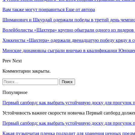
Вам также могут понравиться
Еще от автора
Шиманович и Шкурдай одержали победы в третий день чемпио
Волейболисты «Шахтера» крупно обыграли одного из лидеров
Хоккеисты «Шахтера» одержали двенадцатую победу кряду в с
Минские динамовцы сыграли вничью в квалификации Юноше
Prev
Next
Комментарии закрыты.
Популярное
Первый сапборд: как выбрать устойчивую доску для прогулок 
Устойчивость важнее скорости новичка Первый сапборд долж
Первый сапборд: как выбрать устойчивую доску для прогулок 
Какая пузырчатая пленка подходит для хранения ценных предм