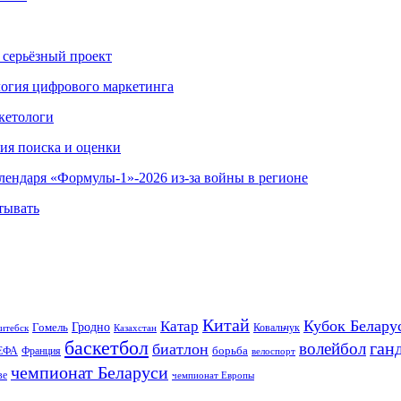
 серьёзный проект
ология цифрового маркетинга
кетологи
гия поиска и оценки
алендаря «Формулы-1»-2026 из-за войны в регионе
тывать
Китай
Кубок Белару
Катар
Гомель
Гродно
Казахстан
Ковальчук
итебск
баскетбол
ган
волейбол
биатлон
борьба
ЕФА
Франция
велоспорт
чемпионат Беларуси
ве
чемпионат Европы