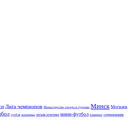
Минск
си
Лига чемпионов
Могилев
Министерство спорта и туризма
дбол
мини-футбол
легкая атлетика
соревнования
гребля
женщины
плавание