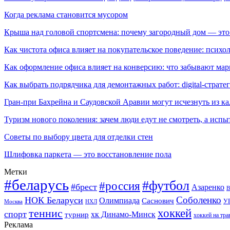
Когда реклама становится мусором
Крыша над головой спортсмена: почему загородный дом — это
Как чистота офиса влияет на покупательское поведение: псих
Как оформление офиса влияет на конверсию: что забывают мар
Как выбрать подрядчика для демонтажных работ: digital-страте
Гран-при Бахрейна и Саудовской Аравии могут исчезнуть из к
Туризм нового поколения: зачем люди едут не смотреть, а испы
Советы по выбору цвета для отделки стен
Шлифовка паркета — это восстановление пола
Метки
#беларусь
#футбол
#россия
#брест
Азаренко
В
Соболенко
НОК Беларуси
Олимпиада
Саснович
У
Москва
НХЛ
хоккей
теннис
спорт
хк Динамо-Минск
турнир
хоккей на тра
Реклама