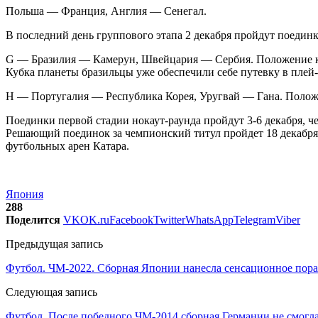
Польша — Франция, Англия — Сенегал.
В последний день группового этапа 2 декабря пройдут поединк
G — Бразилия — Камерун, Швейцария — Сербия. Положение ко
Кубка планеты бразильцы уже обеспечили себе путевку в плей
Н — Португалия — Республика Корея, Уругвай — Гана. Положе
Поединки первой стадии нокаут-раунда пройдут 3-6 декабря, че
Решающий поединок за чемпионский титул пройдет 18 декабря 
футбольных арен Катара.
Япония
288
Поделится
VK
OK.ru
Facebook
Twitter
WhatsApp
Telegram
Viber
Предыдущая запись
Футбол. ЧМ-2022. Сборная Японии нанесла сенсационное пор
Следующая запись
Футбол. После победного ЧМ-2014 сборная Германии не смогл