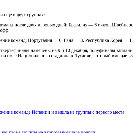
и еще в двух группах:
манд после двух игровых дней: Бразилия — 6 очков, Швейцари
-офф.
ние команд: Португалия — 6, Гана — 3, Республика Корея — 1,
твертьфиналы намечены на 9 и 10 декабря, полуфиналы запланиро
на поле Национального стадиона в Лусаиле, который вмещает 8
ажение команде Испании и вышла из группы с первого места
а выйти из группы на втором мундиале подряд