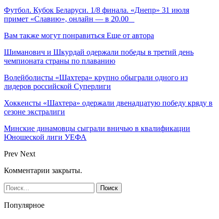
Футбол. Кубок Беларуси. 1/8 финала. «Днепр» 31 июля
примет «Славию», онлайн — в 20.00
Вам также могут понравиться
Еще от автора
Шиманович и Шкурдай одержали победы в третий день
чемпионата страны по плаванию
Волейболисты «Шахтера» крупно обыграли одного из
лидеров российской Суперлиги
Хоккеисты «Шахтера» одержали двенадцатую победу кряду в
сезоне экстралиги
Минские динамовцы сыграли вничью в квалификации
Юношеской лиги УЕФА
Prev
Next
Комментарии закрыты.
Популярное