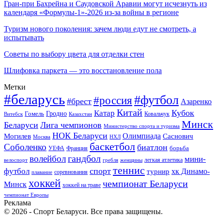
Гран-при Бахрейна и Саудовской Аравии могут исчезнуть из
календаря «Формулы-1»-2026 из-за войны в регионе
Туризм нового поколения: зачем люди едут не смотреть, а
испытывать
Советы по выбору цвета для отделки стен
Шлифовка паркета — это восстановление пола
Метки
#беларусь
#футбол
#россия
#брест
Азаренко
Китай
Кубок
Катар
Гомель
Гродно
Казахстан
Ковальчук
Витебск
Минск
Беларуси
Лига чемпионов
Министерство спорта и туризма
НОК Беларуси
Олимпиада
Могилев
Саснович
Москва
НХЛ
баскетбол
Соболенко
биатлон
борьба
УЕФА
Франция
гандбол
волейбол
мини-
легкая атлетика
гребля
женщины
велоспорт
теннис
спорт
футбол
хк Динамо-
турнир
соревнования
плавание
хоккей
чемпионат Беларуси
Минск
хоккей на траве
чемпионат Европы
Реклама
© 2026 - Спорт Беларуси. Все права защищены.