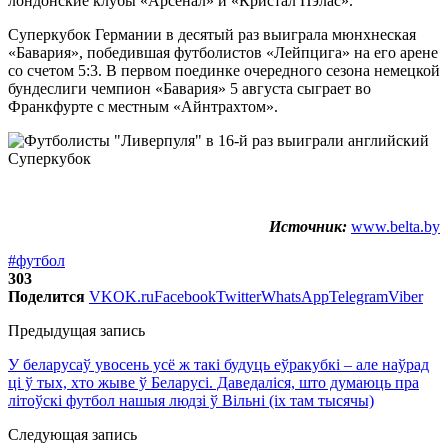
лондонские клубы «Арсенал» и «Кристал Пэлас».
Суперкубок Германии в десятый раз выиграла мюнхнеская
«Бавария», победившая футболистов «Лейпцига» на его арене
со счетом 5:3. В первом поединке очередного сезона немецкой
бундеслиги чемпион «Бавария» 5 августа сыграет во
Франкфурте с местным «Айнтрахтом».
Источник:
www.belta.by
#футбол
303
Поделится
VK
OK.ru
Facebook
Twitter
WhatsApp
Telegram
Viber
Предыдущая запись
У беларусаў увосень усё ж такі будуць еўракубкі – але наўрад
ці ў тых, хто жыве ў Беларусі. Даведаліся, што думаюць пра
літоўскі футбол нашыя людзі ў Вільні (іх там тысячы)
Следующая запись