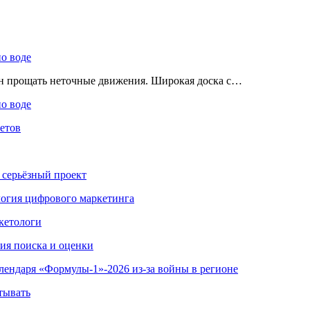
по воде
ен прощать неточные движения. Широкая доска с…
по воде
етов
 серьёзный проект
ология цифрового маркетинга
кетологи
гия поиска и оценки
алендаря «Формулы-1»-2026 из-за войны в регионе
тывать