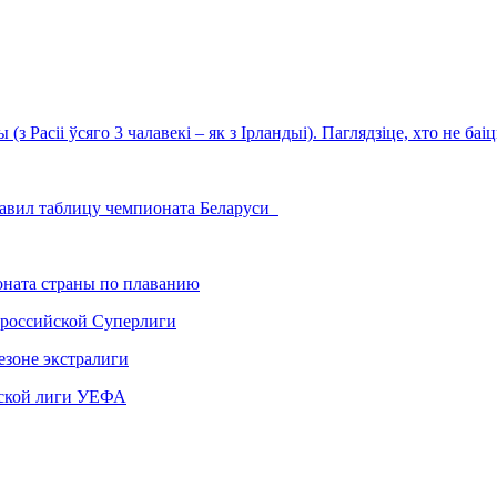
(з Расіі ўсяго 3 чалавекі – як з Ірландыі). Паглядзіце, хто не баі
лавил таблицу чемпионата Беларуси
ната страны по плаванию
 российской Суперлиги
езоне экстралиги
ской лиги УЕФА