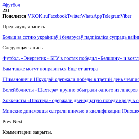
#футбол
231
Поделится
VK
OK.ru
Facebook
Twitter
WhatsApp
Telegram
Viber
Предыдущая запись
Больш за сотню украінцаў і беларусаў падпісаліся супраць вайны 
Следующая запись
Футбол. «Энергетик»-БГУ в гостях победил «Белшину» и возг
Вам также могут понравиться
Еще от автора
Шиманович и Шкурдай одержали победы в третий день чемпио
Волейболисты «Шахтера» крупно обыграли одного из лидеров
Хоккеисты «Шахтера» одержали двенадцатую победу кряду в с
Минские динамовцы сыграли вничью в квалификации Юноше
Prev
Next
Комментарии закрыты.