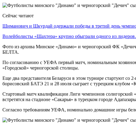
Сейчас читают
Шиманович и Шкурдай одержали победы в третий день чемп
Волейболисты «Шахтера» крупно обыграли одного из лидеро
Фото из архива Минское «Динамо» и черногорский ФК «Дечич»
БЕЛТА.
По согласованию с УЕФА первый матч, номинальным хозяином к
«Городской» черногорской столицы.
Еще два представителя Беларуси в этом турнире стартуют со 2
борисовский БАТЭ 21 и 28 июля сыграет с турецким клубом «Ко
Стартовый матч квалификации Лиги чемпионов солигорский «Ша
встретятся на стадионе «Сакарья» в турецком городе Адапазары
Согласно требованиям УЕФА, номинально домашние игры бело