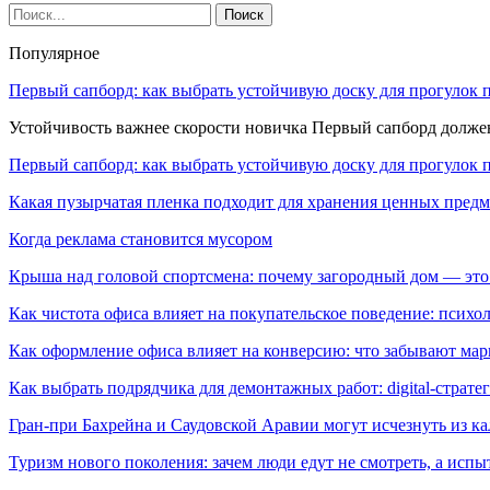
Популярное
Первый сапборд: как выбрать устойчивую доску для прогулок 
Устойчивость важнее скорости новичка Первый сапборд долж
Первый сапборд: как выбрать устойчивую доску для прогулок 
Какая пузырчатая пленка подходит для хранения ценных предм
Когда реклама становится мусором
Крыша над головой спортсмена: почему загородный дом — это
Как чистота офиса влияет на покупательское поведение: псих
Как оформление офиса влияет на конверсию: что забывают мар
Как выбрать подрядчика для демонтажных работ: digital-страте
Гран-при Бахрейна и Саудовской Аравии могут исчезнуть из к
Туризм нового поколения: зачем люди едут не смотреть, а испы