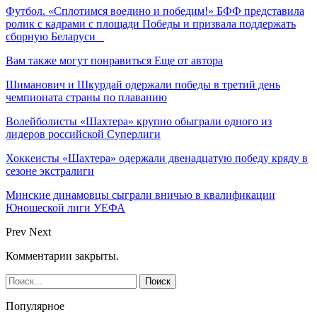
Футбол. «Сплотимся воедино и победим!» БФФ представила
ролик с кадрами с площади Победы и призвала поддержать
сборную Беларуси
Вам также могут понравиться
Еще от автора
Шиманович и Шкурдай одержали победы в третий день
чемпионата страны по плаванию
Волейболисты «Шахтера» крупно обыграли одного из
лидеров российской Суперлиги
Хоккеисты «Шахтера» одержали двенадцатую победу кряду в
сезоне экстралиги
Минские динамовцы сыграли вничью в квалификации
Юношеской лиги УЕФА
Prev
Next
Комментарии закрыты.
Популярное