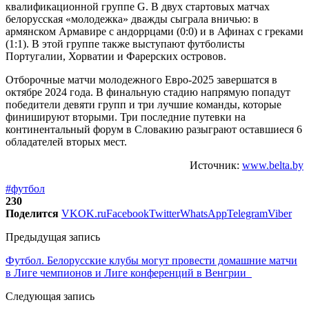
квалификационной группе G. В двух стартовых матчах
белорусская «молодежка» дважды сыграла вничью: в
армянском Армавире с андоррцами (0:0) и в Афинах с греками
(1:1). В этой группе также выступают футболисты
Португалии, Хорватии и Фарерских островов.
Отборочные матчи молодежного Евро-2025 завершатся в
октябре 2024 года. В финальную стадию напрямую попадут
победители девяти групп и три лучшие команды, которые
финишируют вторыми. Три последние путевки на
континентальный форум в Словакию разыграют оставшиеся 6
обладателей вторых мест.
Источник:
www.belta.by
#футбол
230
Поделится
VK
OK.ru
Facebook
Twitter
WhatsApp
Telegram
Viber
Предыдущая запись
Футбол. Белорусские клубы могут провести домашние матчи
в Лиге чемпионов и Лиге конференций в Венгрии
Следующая запись