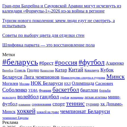
Гран-при Бахрейна и Саудовской Аравии могут исчезнуть из
календаря «Формулы-1»-2026 из-за войны в регионе
Туризм нового поколения: зачем люди едут не смотреть, а
испытывать
Советы по выбору цвета для отделки стен
Шлифовка паркета — это восстановление пола
Метки
#беларусь
#футбол
#россия
#брест
Азаренко
Китай
Кубок
Катар
Гомель
Гродно
Казахстан
Ковальчук
Витебск
Минск
Беларуси
Лига чемпионов
Министерство спорта и туризма
НОК Беларуси
Олимпиада
Могилев
Саснович
Москва
НХЛ
баскетбол
Соболенко
биатлон
борьба
УЕФА
Франция
гандбол
волейбол
мини-
легкая атлетика
гребля
женщины
велоспорт
теннис
спорт
футбол
хк Динамо-
турнир
соревнования
плавание
хоккей
чемпионат Беларуси
Минск
хоккей на траве
чемпионат Европы
Реклама