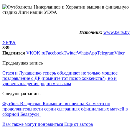
Источник:
www.belta.by
УЕФА
339
Поделится
VK
OK.ru
Facebook
Twitter
WhatsApp
Telegram
Viber
Предыдущая запись
Стася и Лукашенко теперь объединяет не только мощное
поздравление с ДР (помните тот позор хоккеиста?), но и
уровень владения родным языком
Следующая запись
Футбол. Владислав Климович вышел на 3-е место по
продолжительности серии сыгранных официальных матчей в
сборной Беларуси
Вам также могут понравиться
Еще от автора