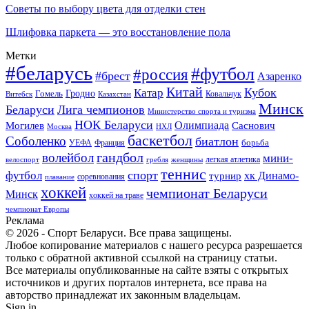
Советы по выбору цвета для отделки стен
Шлифовка паркета — это восстановление пола
Метки
#беларусь
#футбол
#россия
#брест
Азаренко
Китай
Кубок
Катар
Гомель
Гродно
Казахстан
Ковальчук
Витебск
Минск
Беларуси
Лига чемпионов
Министерство спорта и туризма
НОК Беларуси
Олимпиада
Могилев
Саснович
Москва
НХЛ
баскетбол
Соболенко
биатлон
борьба
УЕФА
Франция
гандбол
волейбол
мини-
легкая атлетика
гребля
женщины
велоспорт
теннис
спорт
футбол
хк Динамо-
турнир
соревнования
плавание
хоккей
чемпионат Беларуси
Минск
хоккей на траве
чемпионат Европы
Реклама
© 2026 - Спорт Беларуси. Все права защищены.
Любое копирование материалов с нашего ресурса разрешается
только с обратной активной ссылкой на страницу статьи.
Все материалы опубликованные на сайте взяты с открытых
источников и других порталов интернета, все права на
авторство принадлежат их законным владельцам.
Sign in