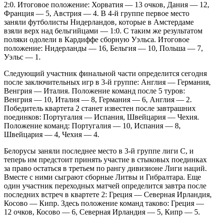
2:0. Итоговое положение: Хорватия — 13 очков, Дания — 12,
Франция — 5, Австрия — 4. В 4-й группе первое место
заняли футболисты Нидерландов, которые в Амстердаме
взяли верх над бельгийцами — 1:0. С таким же результатом
поляки одолели в Кардиффе сборную Уэльса. Итоговое
положение: Нидерланды — 16, Бельгия — 10, Польша — 7,
Уэльс — 1.
Следующий участник финальной части определится сегодня
после заключительных игр в 3-й группе: Англия — Германия,
Венгрия — Италия. Положение команд после 5 туров:
Венгрия — 10, Италия — 8, Германия — 6, Англия — 2.
Победитель квартета 2 станет известен после завтрашних
поединков: Португалия — Испания, Швейцария — Чехия.
Положение команд: Португалия — 10, Испания — 8,
Швейцария — 4, Чехия — 4.
Белорусы заняли последнее место в 3-й группе лиги С, и
теперь им предстоит принять участие в стыковых поединках
за право остаться в третьем по рангу дивизионе Лиги наций.
Вместе с ними сыграют сборные Литвы и Гибралтара. Еще
один участник переходных матчей определится завтра после
последних встреч в квартете 2: Греция — Северная Ирландия,
Косово — Кипр. Здесь положение команд таково: Греция —
12 очков, Косово — 6, Северная Ирландия — 5, Кипр — 5.