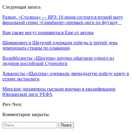
Следующая запись
Разное. «Столица» — ВРЗ: 10 июня состоится второй матч
финальной серии «Grandsport»-премьер-лиги по футзалу
Вам также могут понравиться
Еще от автора
Шиманович и Шкурдай одержали победы в третий день
чемпионата страны по плаванию
Волейболисты «Шахтера» крупно обыграли одного из
лидеров российской Суперлиги
Хоккеисты «Шахтера» одержали двенадцатую победу кряду в
сезоне экстралиги
Минские динамовцы сыграли вничью в квалификации
Юношеской лиги УЕФА
Prev
Next
Комментарии закрыты.