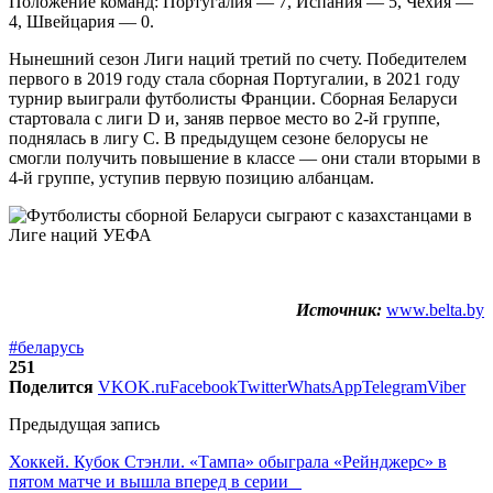
Положение команд: Португалия — 7, Испания — 5, Чехия —
4, Швейцария — 0.
Нынешний сезон Лиги наций третий по счету. Победителем
первого в 2019 году стала сборная Португалии, в 2021 году
турнир выиграли футболисты Франции. Сборная Беларуси
стартовала с лиги D и, заняв первое место во 2-й группе,
поднялась в лигу С. В предыдущем сезоне белорусы не
смогли получить повышение в классе — они стали вторыми в
4-й группе, уступив первую позицию албанцам.
Источник:
www.belta.by
#беларусь
251
Поделится
VK
OK.ru
Facebook
Twitter
WhatsApp
Telegram
Viber
Предыдущая запись
Хоккей. Кубок Стэнли. «Тампа» обыграла «Рейнджерс» в
пятом матче и вышла вперед в серии