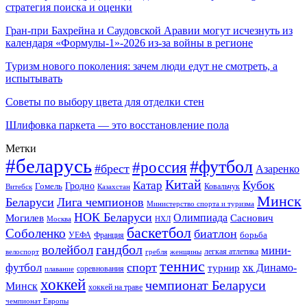
стратегия поиска и оценки
Гран-при Бахрейна и Саудовской Аравии могут исчезнуть из
календаря «Формулы-1»-2026 из-за войны в регионе
Туризм нового поколения: зачем люди едут не смотреть, а
испытывать
Советы по выбору цвета для отделки стен
Шлифовка паркета — это восстановление пола
Метки
#беларусь
#футбол
#россия
#брест
Азаренко
Китай
Кубок
Катар
Гомель
Гродно
Казахстан
Ковальчук
Витебск
Минск
Беларуси
Лига чемпионов
Министерство спорта и туризма
НОК Беларуси
Олимпиада
Могилев
Саснович
Москва
НХЛ
баскетбол
Соболенко
биатлон
борьба
УЕФА
Франция
гандбол
волейбол
мини-
легкая атлетика
гребля
женщины
велоспорт
теннис
спорт
футбол
хк Динамо-
турнир
соревнования
плавание
хоккей
чемпионат Беларуси
Минск
хоккей на траве
чемпионат Европы