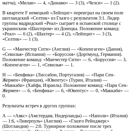
матча), «Милан» — 4, «Динамо» — 3 (3), «Челси» — 1 (2).
В квартете F немецкий «Лейпциг» переиграл на своем поле
шотландский «Селтик» из Глазго с результатом 3:1. Лидер
группы мадридский «Реал» сыграет в испанской столице с
украинским «Шахтером» из Донецка. Положение команд:
«Реал» — 6 (2), «Шахтер» — 4 (2), «Лейпциг» — 3 (3),
«Селтик» — 1 (3).
G — «Манчестер Сити» (Англия) — «Копенгаген» (Дания),
«Севилья» (Испания) — «Боруссия» (Дортмунд, Германия).
Положение команд: «Манчестер Сити» — 6, «Боруссия» — 3,
«Копенгаген» — 1, «Севилья» — 1.
Н — «Бенфика» (Лиссабон, Португалия) — «Пари Сен-
Жермен» (Франция), «Ювентус» (Турин, Италия) —
«Маккаби» (Хайфа, Израиль). Положение команд: «Пари Сен-
Жермен» — 6, «Бенфика» — 6, «Ювентус» — 0, «Маккаби» —
0.
Результаты встреч в других группах:
А — «Аякс» (Амстердам, Нидерланды) — «Наполи» (Италия)
— 1:6, «Ливерпуль» (Англия) — «Глазго Рейнджерс»
(Шотландия) — 2:0. Турнирное положение после трех