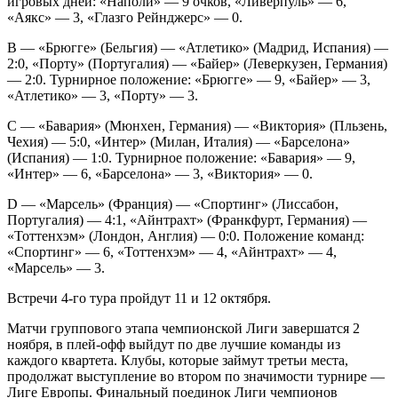
игровых дней: «Наполи» — 9 очков, «Ливерпуль» — 6,
«Аякс» — 3, «Глазго Рейнджерс» — 0.
В — «Брюгге» (Бельгия) — «Атлетико» (Мадрид, Испания) —
2:0, «Порту» (Португалия) — «Байер» (Леверкузен, Германия)
— 2:0. Турнирное положение: «Брюгге» — 9, «Байер» — 3,
«Атлетико» — 3, «Порту» — 3.
С — «Бавария» (Мюнхен, Германия) — «Виктория» (Пльзень,
Чехия) — 5:0, «Интер» (Милан, Италия) — «Барселона»
(Испания) — 1:0. Турнирное положение: «Бавария» — 9,
«Интер» — 6, «Барселона» — 3, «Виктория» — 0.
D — «Марсель» (Франция) — «Спортинг» (Лиссабон,
Португалия) — 4:1, «Айнтрахт» (Франкфурт, Германия) —
«Тоттенхэм» (Лондон, Англия) — 0:0. Положение команд:
«Спортинг» — 6, «Тоттенхэм» — 4, «Айнтрахт» — 4,
«Марсель» — 3.
Встречи 4-го тура пройдут 11 и 12 октября.
Матчи группового этапа чемпионской Лиги завершатся 2
ноября, в плей-офф выйдут по две лучшие команды из
каждого квартета. Клубы, которые займут третьи места,
продолжат выступление во втором по значимости турнире —
Лиге Европы. Финальный поединок Лиги чемпионов