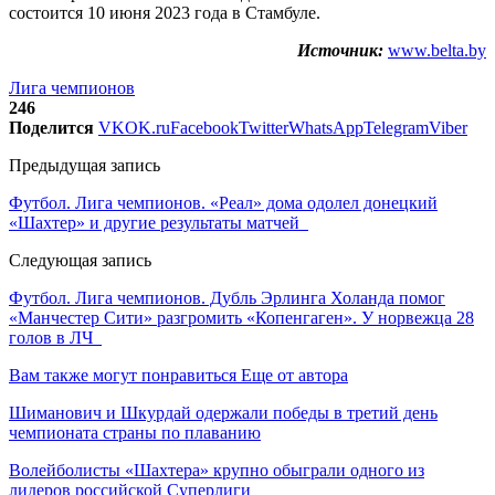
состоится 10 июня 2023 года в Стамбуле.
Источник:
www.belta.by
Лига чемпионов
246
Поделится
VK
OK.ru
Facebook
Twitter
WhatsApp
Telegram
Viber
Предыдущая запись
Футбол. Лига чемпионов. «Реал» дома одолел донецкий
«Шахтер» и другие результаты матчей
Следующая запись
Футбол. Лига чемпионов. Дубль Эрлинга Холанда помог
«Манчестер Сити» разгромить «Копенгаген». У норвежца 28
голов в ЛЧ
Вам также могут понравиться
Еще от автора
Шиманович и Шкурдай одержали победы в третий день
чемпионата страны по плаванию
Волейболисты «Шахтера» крупно обыграли одного из
лидеров российской Суперлиги