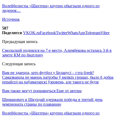
Волейболисты «Шахтера» крупно обыграли одного из
лидеров…
Источник
587
Поделится
VK
OK.ru
Facebook
Twitter
WhatsApp
Telegram
Viber
Предыдущая запись
Смольский поднялся на 7-е место, Алимбекова осталась 3-й в
зачете КМ по биатлону
Следующая запись
Вам не здаецца, што футбол у Беларусі – гэта блеф?
Самазванцы не маюць патрэбы ў вялікіх грошах, было б добра
перайсці на паўаматарскі ўзровень, але такога не будзе
Вам также могут понравиться
Еще от автора
Шиманович и Шкурдай одержали победы в третий день
чемпионата страны по плаванию
Волейболисты «Шахтера» крупно обыграли одного из