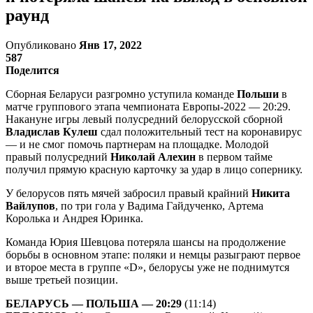
раунд
Опубликовано
Янв 17, 2022
587
Поделится
Сборная Беларуси разгромно уступила команде
Польши
в
матче группового этапа чемпионата Европы-2022 — 20:29.
Накануне игры левый полусредний белорусской сборной
Владислав Кулеш
сдал положительный тест на коронавирус
— и не смог помочь партнерам на площадке. Молодой
правый полусредний
Николай Алехин
в первом тайме
получил прямую красную карточку за удар в лицо сопернику.
У белорусов пять мячей забросил правый крайний
Никита
Вайлупов
, по три гола у Вадима Гайдученко, Артема
Королька и Андрея Юринка.
Команда Юрия Шевцова потеряла шансы на продолжение
борьбы в основном этапе: поляки и немцы разыграют первое
и второе места в группе «D», белорусы уже не поднимутся
выше третьей позиции.
БЕЛАРУСЬ — ПОЛЬША — 20:29
(11:14)