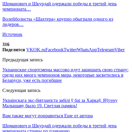
Шиманович и Шкурдай одержали победы в третий день
чемпионата…
Волейболисты «Шахтера» крупно обыграли одного из
лидеров…
Источник
316
Поделится
VK
OK.ru
Facebook
Twitter
WhatsApp
Telegram
Viber
Предыдущая запись
Украинские спортсмены массово идут защищать свою страну:
среди них много чемпионов мира, некоторые засветились в
Беларуси, уже есть погибшие
Следующая запись
Украінскага экс-біятланіста забілі ў баі за Харкаў. Яўгену
Малышаву было 19. Светлая памяць!
Вам также могут понравиться
Еще от автора
Шиманович и Шкурдай одержали победы в третий день
чемпионата страны по плаванию