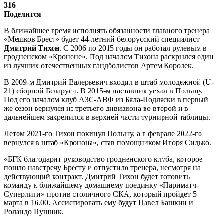
316
Поделится
В ближайшее время исполнять обязанности главного тренера
«Мешков Брест» будет 44-летний белорусский специалист
Дмитрий Тихон
. С 2006 по 2015 годы он работал рулевым в
гродненском «Крононе». Под началом Тихона раскрылся один
из лучших отечественных гандболистов Артем Королек.
В 2009-м Дмитрий Валерьевич входил в штаб молодежной (U-
21) сборной Беларуси. В 2015-м наставник уехал в Польшу.
Под его началом клуб АЗС-АВФ из Бяла-Подляски в первый
же сезон вернулся из третьего дивизиона во второй и в
дальнейшем закрепился в верхней части турнирной таблицы.
Летом 2021-го Тихон покинул Польшу, а в феврале 2022-го
вернулся в штаб «Кронона», став помощником Игоря Сидько.
«БГК благодарит руководство гродненского клуба, которое
пошло навстречу Бресту и отпустило тренера, несмотря на
действующий контракт. Дмитрий Тихон будет готовить
команду к ближайшему домашнему поединку «Париматч-
Суперлиги» против столичного СКА, который пройдет 5
марта в 16.00. Ассистировать ему будут Павел Башкин и
Роландо Пушник.