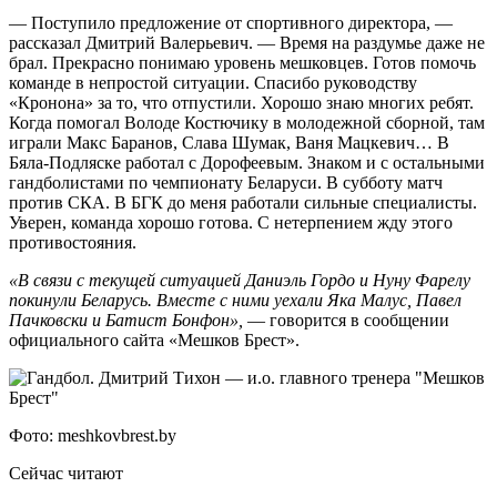
— Поступило предложение от спортивного директора, —
рассказал Дмитрий Валерьевич. — Время на раздумье даже не
брал. Прекрасно понимаю уровень мешковцев. Готов помочь
команде в непростой ситуации. Спасибо руководству
«Кронона» за то, что отпустили. Хорошо знаю многих ребят.
Когда помогал Володе Костючику в молодежной сборной, там
играли Макс Баранов, Слава Шумак, Ваня Мацкевич… В
Бяла-Подляске работал с Дорофеевым. Знаком и с остальными
гандболистами по чемпионату Беларуси. В субботу матч
против СКА. В БГК до меня работали сильные специалисты.
Уверен, команда хорошо готова. С нетерпением жду этого
противостояния.
«В связи с текущей ситуацией Даниэль Гордо и Нуну Фарелу
покинули Беларусь. Вместе с ними уехали Яка Малус, Павел
Пачковски и Батист Бонфон»,
— говорится в сообщении
официального сайта «Мешков Брест».
Фото: meshkovbrest.by
Сейчас читают