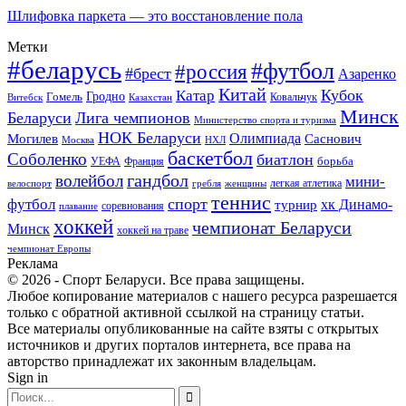
Шлифовка паркета — это восстановление пола
Метки
#беларусь
#футбол
#россия
#брест
Азаренко
Китай
Кубок
Катар
Гомель
Гродно
Казахстан
Ковальчук
Витебск
Минск
Беларуси
Лига чемпионов
Министерство спорта и туризма
НОК Беларуси
Олимпиада
Могилев
Саснович
Москва
НХЛ
баскетбол
Соболенко
биатлон
борьба
УЕФА
Франция
гандбол
волейбол
мини-
легкая атлетика
гребля
женщины
велоспорт
теннис
спорт
футбол
хк Динамо-
турнир
соревнования
плавание
хоккей
чемпионат Беларуси
Минск
хоккей на траве
чемпионат Европы
Реклама
© 2026 - Спорт Беларуси. Все права защищены.
Любое копирование материалов с нашего ресурса разрешается
только с обратной активной ссылкой на страницу статьи.
Все материалы опубликованные на сайте взяты с открытых
источников и других порталов интернета, все права на
авторство принадлежат их законным владельцам.
Sign in