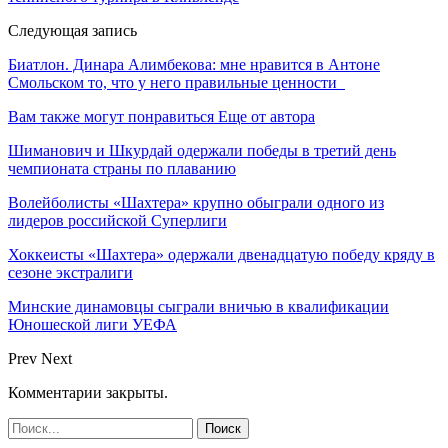
Следующая запись
Биатлон. Динара Алимбекова: мне нравится в Антоне
Смольском то, что у него правильные ценности
Вам также могут понравиться
Еще от автора
Шиманович и Шкурдай одержали победы в третий день
чемпионата страны по плаванию
Волейболисты «Шахтера» крупно обыграли одного из
лидеров российской Суперлиги
Хоккеисты «Шахтера» одержали двенадцатую победу кряду в
сезоне экстралиги
Минские динамовцы сыграли вничью в квалификации
Юношеской лиги УЕФА
Prev
Next
Комментарии закрыты.