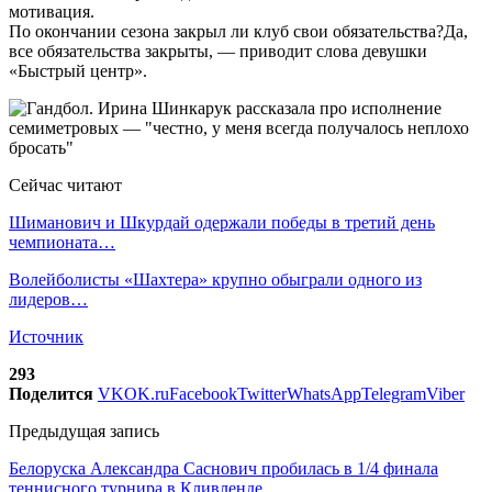
мотивация.
По окончании сезона закрыл ли клуб свои обязательства?Да,
все обязательства закрыты, — приводит слова девушки
«Быстрый центр».
Сейчас читают
Шиманович и Шкурдай одержали победы в третий день
чемпионата…
Волейболисты «Шахтера» крупно обыграли одного из
лидеров…
Источник
293
Поделится
VK
OK.ru
Facebook
Twitter
WhatsApp
Telegram
Viber
Предыдущая запись
Белоруска Александра Саснович пробилась в 1/4 финала
теннисного турнира в Кливленде