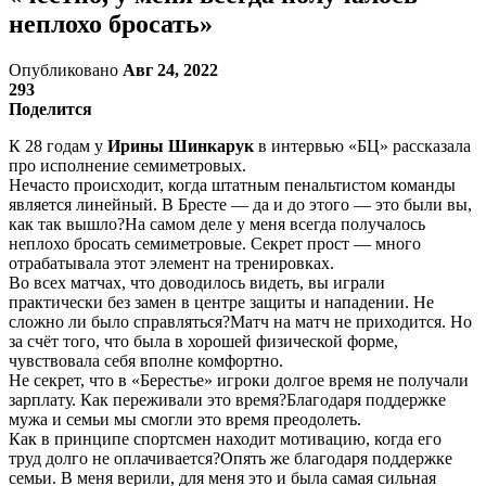
неплохо бросать»
Опубликовано
Авг 24, 2022
293
Поделится
К 28 годам у
Ирины Шинкарук
в интервью «БЦ» рассказала
про исполнение семиметровых.
Нечасто происходит, когда штатным пенальтистом команды
является линейный. В Бресте — да и до этого — это были вы,
как так вышло?На самом деле у меня всегда получалось
неплохо бросать семиметровые. Секрет прост — много
отрабатывала этот элемент на тренировках.
Во всех матчах, что доводилось видеть, вы играли
практически без замен в центре защиты и нападении. Не
сложно ли было справляться?Матч на матч не приходится. Но
за счёт того, что была в хорошей физической форме,
чувствовала себя вполне комфортно.
Не секрет, что в «Берестье» игроки долгое время не получали
зарплату. Как переживали это время?Благодаря поддержке
мужа и семьи мы смогли это время преодолеть.
Как в принципе спортсмен находит мотивацию, когда его
труд долго не оплачивается?Опять же благодаря поддержке
семьи. В меня верили, для меня это и была самая сильная