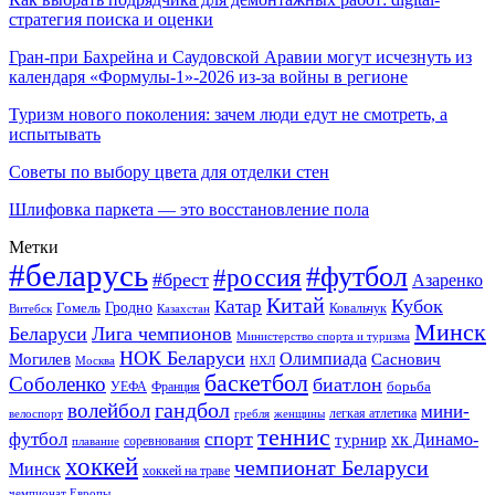
стратегия поиска и оценки
Гран-при Бахрейна и Саудовской Аравии могут исчезнуть из
календаря «Формулы-1»-2026 из-за войны в регионе
Туризм нового поколения: зачем люди едут не смотреть, а
испытывать
Советы по выбору цвета для отделки стен
Шлифовка паркета — это восстановление пола
Метки
#беларусь
#футбол
#россия
#брест
Азаренко
Китай
Кубок
Катар
Гомель
Гродно
Казахстан
Ковальчук
Витебск
Минск
Беларуси
Лига чемпионов
Министерство спорта и туризма
НОК Беларуси
Олимпиада
Могилев
Саснович
Москва
НХЛ
баскетбол
Соболенко
биатлон
борьба
УЕФА
Франция
гандбол
волейбол
мини-
легкая атлетика
гребля
женщины
велоспорт
теннис
спорт
футбол
хк Динамо-
турнир
соревнования
плавание
хоккей
чемпионат Беларуси
Минск
хоккей на траве
чемпионат Европы