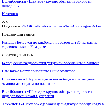
Волейболисты «Шахтера» крупно обыграли одного из
лидеров…
Источник
226
Поделится
VK
OK.ru
Facebook
Twitter
WhatsApp
Telegram
Viber
Предыдущая запись
Команда Беларуси по кикбоксингу завоевала 35 наград на
соревнованиях в Кемерове
Следующая запись
Белорусские гандболистки уступили россиянкам в Минске
Вам также могут понравиться
Еще от автора
Шиманович и Шкурдай одержали победы в третий день
чемпионата страны по плаванию
Волейболисты «Шахтера» крупно обыграли одного из
лидеров российской Суперлиги
Хоккеисты «Шахтера» одержали двенадцатую победу кряду в