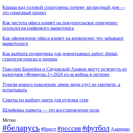
Крыша над головой спортсмена: почему загородный дом —
это серьёзный проект
Как чистота офиса влияет на покупательское поведение:
психология цифрового маркетинга
Как оформление офиса влияет на конверсию: что забывают
маркетологи
Как выбрать подрядчика для демонтажных работ: digital-
стратегия поиска и оценки
Гран-при Бахрейна и Саудовской Аравии могут исчезнуть из
календаря «Формулы-1»-2026 из-за войны в регионе
Туризм нового поколения: зачем люди едут не смотреть, а
испытывать
Советы по выбору цвета для отделки стен
Шлифовка паркета — это восстановление пола
Метки
#беларусь
#футбол
#россия
#брест
Азаренко