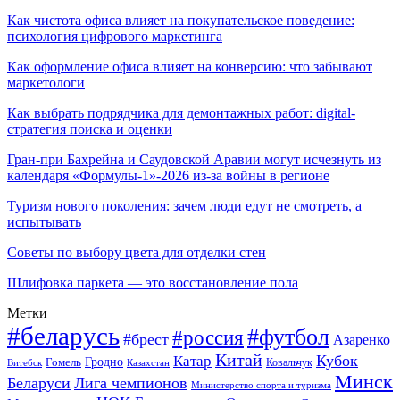
Как чистота офиса влияет на покупательское поведение:
психология цифрового маркетинга
Как оформление офиса влияет на конверсию: что забывают
маркетологи
Как выбрать подрядчика для демонтажных работ: digital-
стратегия поиска и оценки
Гран-при Бахрейна и Саудовской Аравии могут исчезнуть из
календаря «Формулы-1»-2026 из-за войны в регионе
Туризм нового поколения: зачем люди едут не смотреть, а
испытывать
Советы по выбору цвета для отделки стен
Шлифовка паркета — это восстановление пола
Метки
#беларусь
#футбол
#россия
#брест
Азаренко
Китай
Кубок
Катар
Гомель
Гродно
Казахстан
Ковальчук
Витебск
Минск
Беларуси
Лига чемпионов
Министерство спорта и туризма