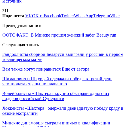
Источник
211
Поделится
VK
OK.ru
Facebook
Twitter
WhatsApp
Telegram
Viber
Предыдущая запись
ФОТОФАКТ: В Минске прошел женский забег Beauty run
Следующая запись
Гандболисты сборной Беларуси выиграли у россиян в первом
товарищеском матче
Вам также могут понравиться
Еще от автора
Шиманович и Шкурдай одержали победы в третий день
чемпионата страны по плаванию
Волейболисты «Шахтера» крупно обыграли одного из
лидеров российской Суперлиги
Хоккеисты «Шахтера» одержали двенадцатую победу кряду в
сезоне экстралиги
Минские динамовцы сыграли вничью в квалификации