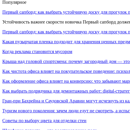
Популярное
Первый сапборд: как выбрать устойчивую доску для прогулок 
Устойчивость важнее скорости новичка Первый сапборд долж
Первый сапборд: как выбрать устойчивую доску для прогулок 
Какая пузырчатая пленка подходит для хранения ценных предм
Когда реклама становится мусором
Крыша над головой спортсмена: почему загородный дом — это
Как чистота офиса влияет на покупательское поведение: псих
Как оформление офиса влияет на конверсию: что забывают мар
Как выбрать подрядчика для демонтажных работ: digital-страте
Гран-при Бахрейна и Саудовской Аравии могут исчезнуть из к
Туризм нового поколения: зачем люди едут не смотреть, а испы
Советы по выбору цвета для отделки стен