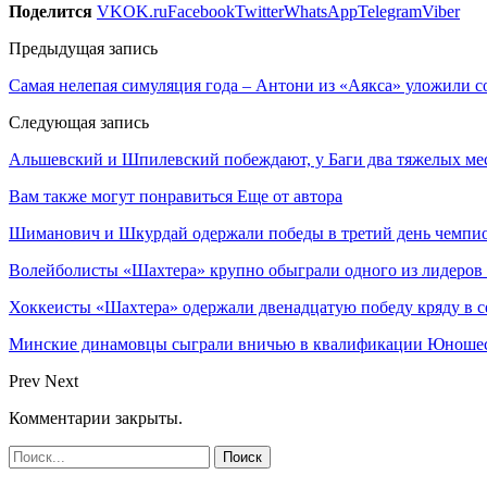
Поделится
VK
OK.ru
Facebook
Twitter
WhatsApp
Telegram
Viber
Предыдущая запись
Самая нелепая симуляция года – Антони из «Аякса» уложили 
Следующая запись
Альшевский и Шпилевский побеждают, у Баги два тяжелых меся
Вам также могут понравиться
Еще от автора
Шиманович и Шкурдай одержали победы в третий день чемпио
Волейболисты «Шахтера» крупно обыграли одного из лидеров
Хоккеисты «Шахтера» одержали двенадцатую победу кряду в с
Минские динамовцы сыграли вничью в квалификации Юноше
Prev
Next
Комментарии закрыты.