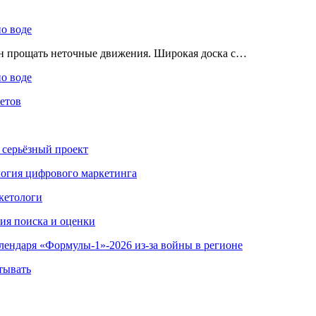
по воде
ен прощать неточные движения. Широкая доска с…
по воде
етов
 серьёзный проект
ология цифрового маркетинга
кетологи
гия поиска и оценки
алендаря «Формулы-1»-2026 из-за войны в регионе
тывать