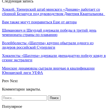
Следующая запись
Хоккей. Тренерский штаб минского «Динамо» работает со
сборной Беларуси под руководством Дмитрия Квартальнова
Вам также могут понравиться
Еще от автора
Шиманович и Шкурдай одержали победы в третий день
чемпионата страны по плаванию
Волейболисты «Шахтера» крупно обыграли одного из
лидеров российской Суперлиги
Хоккеисты «Шахтера» одержали двенадцатую победу кряду в
сезоне экстралиги
Минские динамовцы сыграли вничью в квалификации
Юношеской лиги УЕФА
Prev
Next
Комментарии закрыты.
Популярное