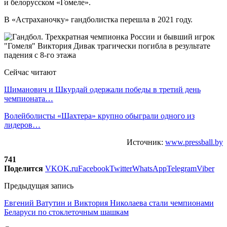
и белорусском «Гомеле».
В «Астраханочку» гандболистка перешла в 2021 году.
Сейчас читают
Шиманович и Шкурдай одержали победы в третий день
чемпионата…
Волейболисты «Шахтера» крупно обыграли одного из
лидеров…
Источник:
www.pressball.by
741
Поделится
VK
OK.ru
Facebook
Twitter
WhatsApp
Telegram
Viber
Предыдущая запись
Евгений Ватутин и Виктория Николаева стали чемпионами
Беларуси по стоклеточным шашкам