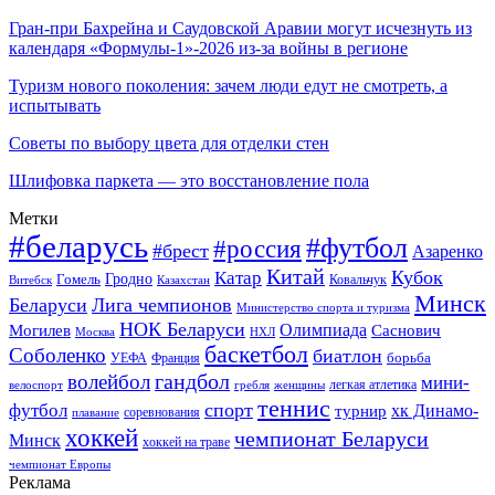
Гран-при Бахрейна и Саудовской Аравии могут исчезнуть из
календаря «Формулы-1»-2026 из-за войны в регионе
Туризм нового поколения: зачем люди едут не смотреть, а
испытывать
Советы по выбору цвета для отделки стен
Шлифовка паркета — это восстановление пола
Метки
#беларусь
#футбол
#россия
#брест
Азаренко
Китай
Кубок
Катар
Гомель
Гродно
Казахстан
Ковальчук
Витебск
Минск
Беларуси
Лига чемпионов
Министерство спорта и туризма
НОК Беларуси
Олимпиада
Могилев
Саснович
Москва
НХЛ
баскетбол
Соболенко
биатлон
борьба
УЕФА
Франция
гандбол
волейбол
мини-
легкая атлетика
гребля
женщины
велоспорт
теннис
спорт
футбол
хк Динамо-
турнир
соревнования
плавание
хоккей
чемпионат Беларуси
Минск
хоккей на траве
чемпионат Европы
Реклама