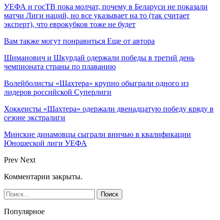
УЕФА и госТВ пока молчат, почему в Беларуси не показали
матчи Лиги наций, но все указывает на то (так считает
эксперт), что еврокубков тоже не будет
Вам также могут понравиться
Еще от автора
Шиманович и Шкурдай одержали победы в третий день
чемпионата страны по плаванию
Волейболисты «Шахтера» крупно обыграли одного из
лидеров российской Суперлиги
Хоккеисты «Шахтера» одержали двенадцатую победу кряду в
сезоне экстралиги
Минские динамовцы сыграли вничью в квалификации
Юношеской лиги УЕФА
Prev
Next
Комментарии закрыты.
Популярное