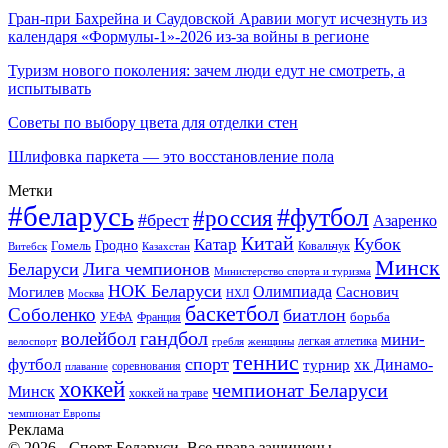
Гран-при Бахрейна и Саудовской Аравии могут исчезнуть из
календаря «Формулы-1»-2026 из-за войны в регионе
Туризм нового поколения: зачем люди едут не смотреть, а
испытывать
Советы по выбору цвета для отделки стен
Шлифовка паркета — это восстановление пола
Метки
#беларусь
#футбол
#россия
#брест
Азаренко
Китай
Кубок
Катар
Гомель
Гродно
Казахстан
Ковальчук
Витебск
Минск
Беларуси
Лига чемпионов
Министерство спорта и туризма
НОК Беларуси
Олимпиада
Могилев
Саснович
Москва
НХЛ
баскетбол
Соболенко
биатлон
борьба
УЕФА
Франция
гандбол
волейбол
мини-
легкая атлетика
гребля
женщины
велоспорт
теннис
спорт
футбол
хк Динамо-
турнир
соревнования
плавание
хоккей
чемпионат Беларуси
Минск
хоккей на траве
чемпионат Европы
Реклама
© 2026 - Спорт Беларуси. Все права защищены.