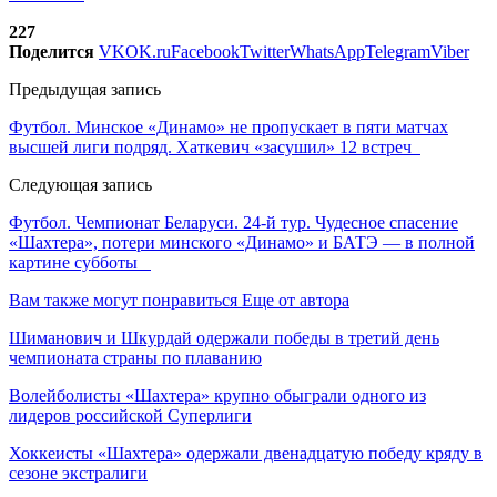
227
Поделится
VK
OK.ru
Facebook
Twitter
WhatsApp
Telegram
Viber
Предыдущая запись
Футбол. Минское «Динамо» не пропускает в пяти матчах
высшей лиги подряд. Хаткевич «засушил» 12 встреч
Следующая запись
Футбол. Чемпионат Беларуси. 24-й тур. Чудесное спасение
«Шахтера», потери минского «Динамо» и БАТЭ — в полной
картине субботы
Вам также могут понравиться
Еще от автора
Шиманович и Шкурдай одержали победы в третий день
чемпионата страны по плаванию
Волейболисты «Шахтера» крупно обыграли одного из
лидеров российской Суперлиги
Хоккеисты «Шахтера» одержали двенадцатую победу кряду в
сезоне экстралиги