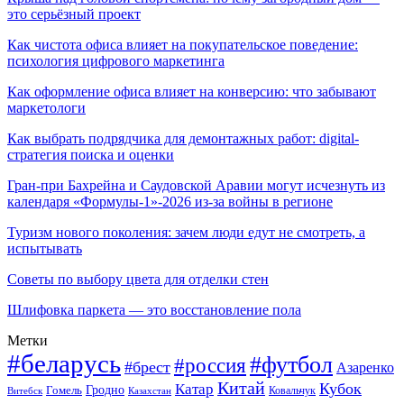
это серьёзный проект
Как чистота офиса влияет на покупательское поведение:
психология цифрового маркетинга
Как оформление офиса влияет на конверсию: что забывают
маркетологи
Как выбрать подрядчика для демонтажных работ: digital-
стратегия поиска и оценки
Гран-при Бахрейна и Саудовской Аравии могут исчезнуть из
календаря «Формулы-1»-2026 из-за войны в регионе
Туризм нового поколения: зачем люди едут не смотреть, а
испытывать
Советы по выбору цвета для отделки стен
Шлифовка паркета — это восстановление пола
Метки
#беларусь
#футбол
#россия
#брест
Азаренко
Китай
Кубок
Катар
Гомель
Гродно
Казахстан
Ковальчук
Витебск