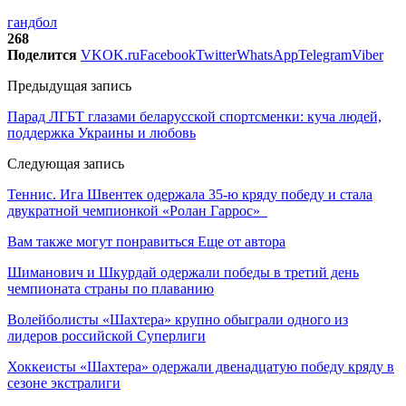
гандбол
268
Поделится
VK
OK.ru
Facebook
Twitter
WhatsApp
Telegram
Viber
Предыдущая запись
Парад ЛГБТ глазами беларусской спортсменки: куча людей,
поддержка Украины и любовь
Следующая запись
Теннис. Ига Швентек одержала 35-ю кряду победу и стала
двукратной чемпионкой «Ролан Гаррос»
Вам также могут понравиться
Еще от автора
Шиманович и Шкурдай одержали победы в третий день
чемпионата страны по плаванию
Волейболисты «Шахтера» крупно обыграли одного из
лидеров российской Суперлиги
Хоккеисты «Шахтера» одержали двенадцатую победу кряду в
сезоне экстралиги