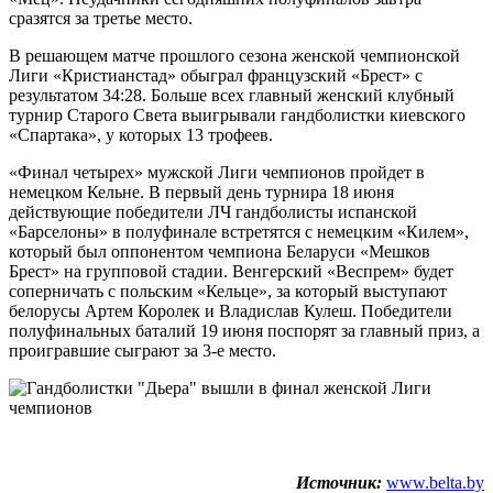
сразятся за третье место.
В решающем матче прошлого сезона женской чемпионской
Лиги «Кристианстад» обыграл французский «Брест» с
результатом 34:28. Больше всех главный женский клубный
турнир Старого Света выигрывали гандболистки киевского
«Спартака», у которых 13 трофеев.
«Финал четырех» мужской Лиги чемпионов пройдет в
немецком Кельне. В первый день турнира 18 июня
действующие победители ЛЧ гандболисты испанской
«Барселоны» в полуфинале встретятся с немецким «Килем»,
который был оппонентом чемпиона Беларуси «Мешков
Брест» на групповой стадии. Венгерский «Веспрем» будет
соперничать с польским «Кельце», за который выступают
белорусы Артем Королек и Владислав Кулеш. Победители
полуфинальных баталий 19 июня поспорят за главный приз, а
проигравшие сыграют за 3-е место.
Источник:
www.belta.by