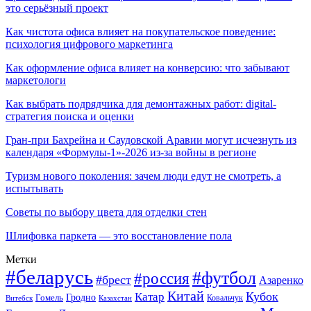
это серьёзный проект
Как чистота офиса влияет на покупательское поведение:
психология цифрового маркетинга
Как оформление офиса влияет на конверсию: что забывают
маркетологи
Как выбрать подрядчика для демонтажных работ: digital-
стратегия поиска и оценки
Гран-при Бахрейна и Саудовской Аравии могут исчезнуть из
календаря «Формулы-1»-2026 из-за войны в регионе
Туризм нового поколения: зачем люди едут не смотреть, а
испытывать
Советы по выбору цвета для отделки стен
Шлифовка паркета — это восстановление пола
Метки
#беларусь
#футбол
#россия
#брест
Азаренко
Китай
Кубок
Катар
Гомель
Гродно
Казахстан
Ковальчук
Витебск