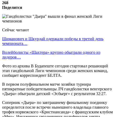
268
Поделится
Сейчас читают
Шиманович и Шкурдай одержали победы в третий день
чемпионата…
Волейболисты «Шахтера» крупно обыграли одного из
лидеров…
Фото из архива В Будапеште сегодня стартовал решающий
этап гандбольной Лиги чемпионов среди женских команд,
сообщает корреспондент БЕЛТА.
В первом полуфинальном матче хозяйки турнира
пятикратные победительницы ЛЧ гандболистки венгерского
«Дьера» обыграли датский «Эсбьерг» с результатом 32:27.
Соперник «Дьера» по завтрашнему финальному поединку
определится после встречи нынешнего владельца главного
трофея норвежского «Кристиансанда» с французским клубом
«Мец». Неудачники сегодняшних полуфиналов завтра