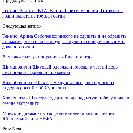
Предыдущая запись
Теннис. Рейтинг ВТА. В топ-10 без изменений, Готовко на
грани вылета из третьей сотни
Следующая запись
Теннис. Арина Соболенко: никого не слушать и не обращать
внимания, что говорят люди, — лучший совет, который мне
давали в жизни
Вам также могут понравиться
Еще от автора
Шиманович и Шкурдай одержали победы в третий день
чемпионата страны по плаванию
Волейболисты «Шахтера» крупно обыграли одного из
лидеров российской Суперлиги
Хоккеисты «Шахтера» одержали двенадцатую победу кряду в
сезоне экстралиги
Минские динамовцы сыграли вничью в квалификации
Юношеской лиги УЕФА
Prev
Next