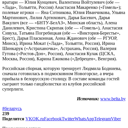
вратари — Юлия Кунцевич, Валентина Войтулевич (обе —
«Лада», Тольятти, Россия) Анастасия Макаренко («Гомель»);
полевые игроки — Яна Сотникова, Юлия Иванчикова, Ульяна
Мартинович, Лилия Артюхович, Дарья Басевич, Дарья
Вакулич (все — «БНТУ-БелАЗ», Минская область), Алена
Данилевич, Кристина Скрипак (обе — «Гомель»), Анастасия
Сивуха, Татьяна Погребицкая (обе — «Виктория-Берестье»,
Брест), Дарья Пласконная, Анна Жданович (обе — РГУОР,
Минск), Ирина Мокат («Лада», Тольятти, Россия), Ирина
Шинкарук («Астраханочка», Астрахань, Россия), Валерия
Гутова («Ростов-Дон», Россия), Анастасия Кулак (ЦСКА,
Москва, Россия), Карина Ежикова («Дебрецен», Венгрия).
Российская сборная, которую тренирует Людмила Бодниева,
сначала готовилась в подмосковном Новогорске, а вчера
прибыла в белорусскую столицу. В составе команды гостей
сыграют только гандболистки из клубов российской
суперлиги.
Источник:
www.belta.by
#беларусь
239
Поделится
VK
OK.ru
Facebook
Twitter
WhatsApp
Telegram
Viber