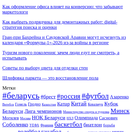
Как оформление офиса влияет на конверсию: что забывают
маркетологи
Как выбрать подрядчика для демонтажных работ: digital-
стратегия поиска и оценки
Гран-при Бахрейна и Саудовской Аравии могут исчезнуть из
календаря «Формулы-1»-2026 из-за войны в регионе
Туризм нового поколения: зачем люди едут не смотреть, а
испытывать
Советы по выбору цвета для отделки стен
Шлифовка паркета — это восстановление пола
Метки
#беларусь
#футбол
#россия
#брест
Азаренко
Китай
Кубок
Катар
Гомель
Гродно
Казахстан
Ковальчук
Витебск
Минск
Беларуси
Лига чемпионов
Министерство спорта и туризма
НОК Беларуси
Олимпиада
Могилев
Саснович
Москва
НХЛ
баскетбол
Соболенко
биатлон
борьба
УЕФА
Франция
гандбол
волейбол
мини-