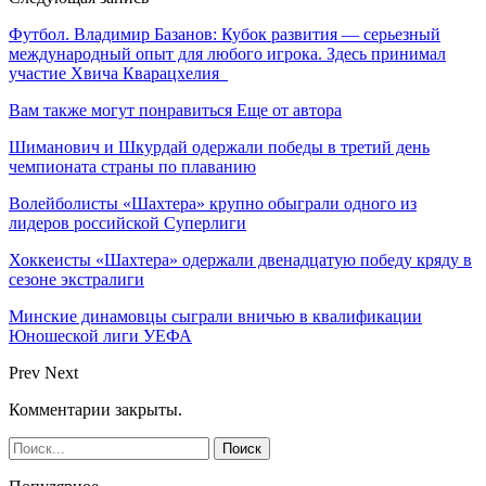
Футбол. Владимир Базанов: Кубок развития — серьезный
международный опыт для любого игрока. Здесь принимал
участие Хвича Кварацхелия
Вам также могут понравиться
Еще от автора
Шиманович и Шкурдай одержали победы в третий день
чемпионата страны по плаванию
Волейболисты «Шахтера» крупно обыграли одного из
лидеров российской Суперлиги
Хоккеисты «Шахтера» одержали двенадцатую победу кряду в
сезоне экстралиги
Минские динамовцы сыграли вничью в квалификации
Юношеской лиги УЕФА
Prev
Next
Комментарии закрыты.