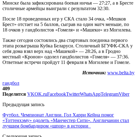
Минске была зафиксирована боевая ничья — 27:27, а в Бресте
столичные армейцы выиграли с результатом 32:30.
После 18 проведенных игр у СКА стало 34 очка, «Мешков
Брест» отстает на 5 баллов, сыграв на один матч меньше, по
18 очков у гандболистов «Гомеля» и «Машеки» из Могилева.
Также сегодня состоялись два стартовых поединка первого
этапа розыгрыша Кубка Беларуси. Столичный БГУФК-СКА у
себя дома взял верх над «Машекой» — 28:26, а в Гродно
местный «Кронон» одолел гандболистов «Гомеля» — 37:36.
Ответные встречи пройдут 11 февраля в Могилеве и Гомеле.
Источник:
www.belta.by
гандбол
409
Поделится
VK
OK.ru
Facebook
Twitter
WhatsApp
Telegram
Viber
Предыдущая запись
Футбол. Чемпионат Англии. Гол Харри Кейна помог
«Тоттенхэму» одолеть «Манчестер Сити». Англичанин стал
лучшим бомбардиром «шпор» в истории
Следующая запись