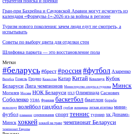
стратегия поиска и оценки
Гран-при Бахрейна и Саудовской Аравии могут исчезнуть из
календаря «Формулы-1»-2026 из-за войны в регионе
Туризм нового поколения: зачем люди едут не смотреть, а
испытывать
Советы по выбору цвета для отделки стен
Шлифовка паркета — это восстановление пола
Метки
#беларусь
#футбол
#россия
#брест
Азаренко
Китай
Кубок
Катар
Гомель
Гродно
Казахстан
Ковальчук
Витебск
Минск
Беларуси
Лига чемпионов
Министерство спорта и туризма
НОК Беларуси
Олимпиада
Могилев
Саснович
Москва
НХЛ
баскетбол
Соболенко
биатлон
борьба
УЕФА
Франция
гандбол
волейбол
мини-
легкая атлетика
гребля
женщины
велоспорт
теннис
спорт
футбол
хк Динамо-
турнир
соревнования
плавание
хоккей
чемпионат Беларуси
Минск
хоккей на траве
чемпионат Европы
Реклама