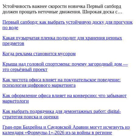
Устойчивость важнее скорости новичка Первый сапборд
должен прощать неточные движения. Широкая доска с…
Первый сапборд: как выбрать устойчивую доску для прогулок
по воде
Какая пузырчатая пленка подходит для хранения ценных
предметов
Когда реклама становится мусором
Крыша над головой спортсмена: почему загородный дом —
это серьёзный проект
Как чистота офиса влияет на покупательское поведение:
психология цифрового маркетинга
Как оформление офиса влияет на конверсию: что забывают
маркетологи
Как выбрать подрядчика для демонтажных работ: digital-
стратегия поиска и оценки
Гран-при Бахрейна и Саудовской Аравии могут исчезнуть из
календаря «Формулы-1»-2026 из-за войны в регионе