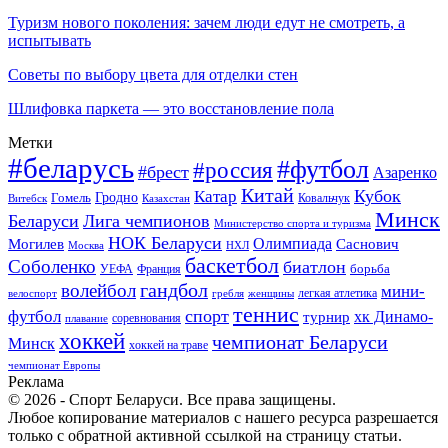
Туризм нового поколения: зачем люди едут не смотреть, а
испытывать
Советы по выбору цвета для отделки стен
Шлифовка паркета — это восстановление пола
Метки
#беларусь
#футбол
#россия
#брест
Азаренко
Китай
Кубок
Катар
Гомель
Гродно
Казахстан
Ковальчук
Витебск
Минск
Беларуси
Лига чемпионов
Министерство спорта и туризма
НОК Беларуси
Олимпиада
Могилев
Саснович
Москва
НХЛ
баскетбол
Соболенко
биатлон
борьба
УЕФА
Франция
гандбол
волейбол
мини-
легкая атлетика
гребля
женщины
велоспорт
теннис
спорт
футбол
хк Динамо-
турнир
соревнования
плавание
хоккей
чемпионат Беларуси
Минск
хоккей на траве
чемпионат Европы
Реклама
© 2026 - Спорт Беларуси. Все права защищены.
Любое копирование материалов с нашего ресурса разрешается
только с обратной активной ссылкой на страницу статьи.