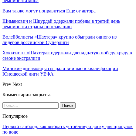
чемпионата мира
Вам также могут понравиться
Еще от автора
Шиманович и Шкурдай одержали победы в третий день
чемпионата страны по плаванию
Волейболисты «Шахтера» крупно обыграли одного из
лидеров российской Суперлиги
Хоккеисты «Шахтера» одержали двенадцатую победу кряду в
сезоне экстралиги
Минские динамовцы сыграли вничью в квалификации
Юношеской лиги УЕФА
Prev
Next
Комментарии закрыты.
Популярное
Первый сапборд: как выбрать устойчивую доску для прогулок
по воде