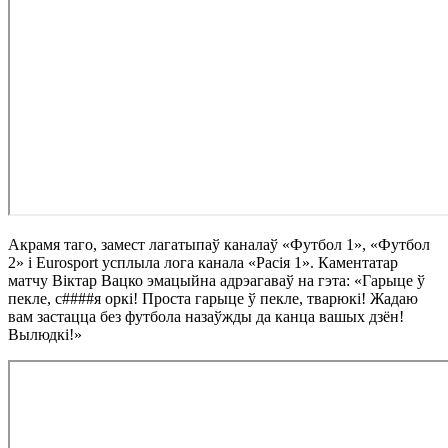
Акрамя таго, замест лагатыпаў каналаў «Футбол 1», «Футбол
2» і Eurosport усплыла лога канала «Расія 1». Каментатар
матчу Віктар Вацко эмацыйна адрэагаваў на гэта: «Гарыце ў
пекле, с####я оркі! Проста гарыце ў пекле, тварюкі! Жадаю
вам застацца без футбола назаўжды да канца вашых дзён!
Вылюдкі!»