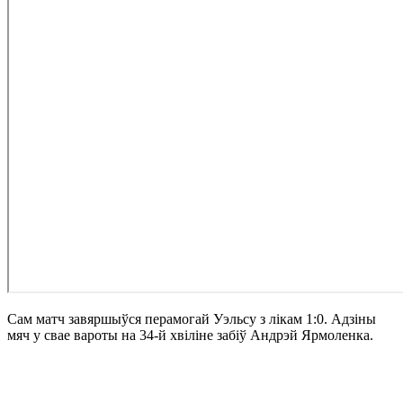
Сам матч завяршыўся перамогай Уэльсу з лікам 1:0. Адзіны
мяч у свае вароты на 34-й хвіліне забіў Андрэй Ярмоленка.