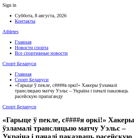
Sign in
Суббота, 8 августа, 2026
Контакты
Athletes
Главная
Новости спорта
Все спортивные новости
Спорт Беларуси
Главная
Спорт Беларуси
«Гарыце ў пекле, с####я оркі!» Хакеры ўзламалі
трансляцыю матчу Уэльс – Украіна і пачалі паказваць
расейскую прапаганду
Спорт Беларуси
«Гарыце ў пекле, с####я оркі!» Хакеры
ўзламалі трансляцыю матчу Уэльс –
Украіна і пачалі паказваць расейскую