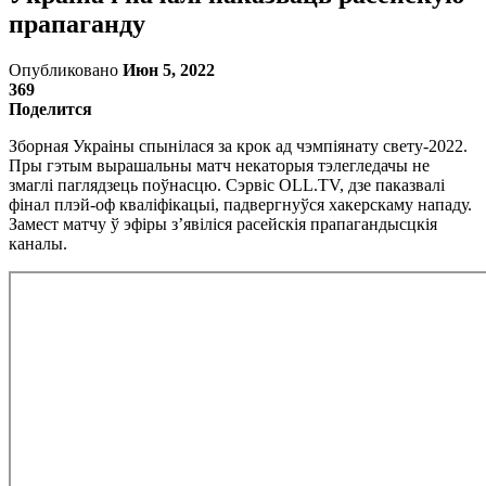
прапаганду
Опубликовано
Июн 5, 2022
369
Поделится
Зборная Украіны спынілася за крок ад чэмпіянату свету-2022.
Пры гэтым вырашальны матч некаторыя тэлегледачы не
змаглі паглядзець поўнасцю. Сэрвіс OLL.TV, дзе паказвалі
фінал плэй-оф кваліфікацыі, падвергнуўся хакерскаму нападу.
Замест матчу ў эфіры з’явіліся расейскія прапагандысцкія
каналы.