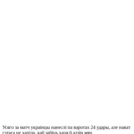
Усяго за матч украінцы нанеслі па варотах 24 удары, але нават
гэтага не хапіла, каб забіць хаця б адзін мяч.