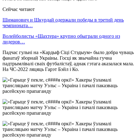
Сейчас читают
Шиманович и Шкурдай одержали победы в третий день
чемпионата…
Волейболисты «Шахтера» крупно обыграли одного из
лидеров…
Падчас гульні на «Кардыф Сіці Стэдыум» было добра чуваць
фанатаў зборнай Украіны. Госці як звычайна гучна
падтрымлівалі сваіх футбалістаў, аднак гэтага аказалася мала.
На ЧС-2022 ляцяць Гарэт Бэйл і Ко.