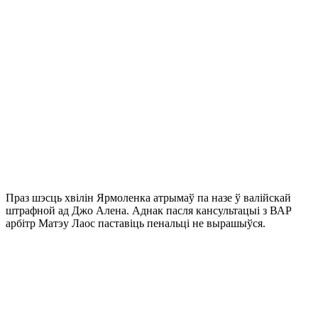
Праз шэсць хвілін Ярмоленка атрымаў па назе ў валійскай
штрафной ад Джо Алена. Аднак пасля кансультацыі з ВАР
арбітр Матэу Лаос паставіць пенальці не вырашыўся.