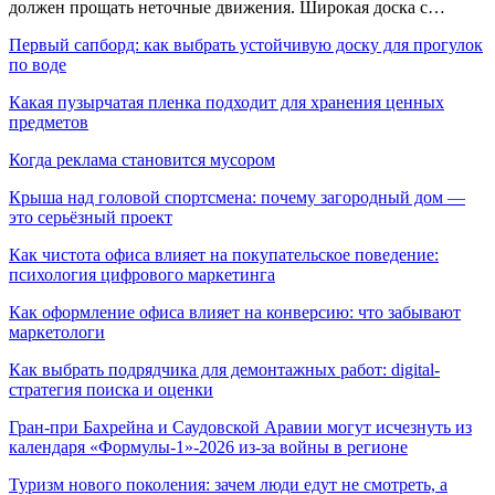
должен прощать неточные движения. Широкая доска с…
Первый сапборд: как выбрать устойчивую доску для прогулок
по воде
Какая пузырчатая пленка подходит для хранения ценных
предметов
Когда реклама становится мусором
Крыша над головой спортсмена: почему загородный дом —
это серьёзный проект
Как чистота офиса влияет на покупательское поведение:
психология цифрового маркетинга
Как оформление офиса влияет на конверсию: что забывают
маркетологи
Как выбрать подрядчика для демонтажных работ: digital-
стратегия поиска и оценки
Гран-при Бахрейна и Саудовской Аравии могут исчезнуть из
календаря «Формулы-1»-2026 из-за войны в регионе
Туризм нового поколения: зачем люди едут не смотреть, а