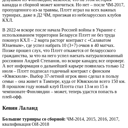
канадца и сборной может кончиться. Но нет – после ЧМ-2017,
пропущенного из-за травмы, Плэтт играл на всех важных
турнирах, даже в Д2 ЧМ, приезжая из небеларусских клубов
КХЛ.
В 2022-м вскоре после начала Россией войны в Украине с
использованием территории Беларуси Плэтт не без труда
покинул КХЛ – 2 марта расторг контракт с «Салаватом
Юлаевым», где успел набрать 10 (3+7) очков в 40 матчах.
Позже прошел слух, что Плэтт откажется от беларусского
гражданства, за что на него успел наехать натурализованный
россиянин Андрей Степанов, но вскоре канадец все опроверг.
А вот информация о дальнейшей карьере появилась только 12
июля – Плэтт подписал годичный контракт с финским
«Ювяскюля». Выбор 37-летний игрок явно сделал в пользу
семьи – она живет в Тампере, куда от Ювяскюли всего 150 км.
В прошлом году новый клуб Плэтта стал 13-м из 15 в
чемпионате Финляндии – может, теперь удастся попасть в
плей-офф.
Кевин Лаланд
Большие турниры со сборной:
ЧМ-2014, 2015, 2016, 2017,
квалификация ОИ-2018