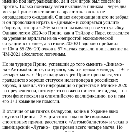
именно под натурализацию, да и сам игрок был совсем не
против. Только поначалу затея выглядела пшиком – через два
месяца Принса выставили на драфт отказов как не
оправдавшего ожиданий. Однако американца никто не забрал,
и он продолжил играть в «Динамо» и собираться усилить
сборную, что при «-26» за сезон вызывало разве что улыбку.
Однако летом 2020-го Принс, как и Тэйлор с Паре, согласился
на урезание зарплаты из-за «непростой экономической
ситуации в стране», а в сезоне-2020/21 здорово прибавил –
«+10» и 55 (26+29) очков в 57 матчах сделали приглашение на
ЧМ-2021 абсолютно логичным.
Но на турнире Принс, успевший до того сменить «Динамо»
на «Автомобилист», потерялся, как и в целом команда, – 1+1 в
четырех матчах. Через пару месяцев Принс признался, что
гражданство хорошо статусом нелегионера в российских
клубах, и заявил, что информация о протестах в Минске 2020-
го преувеличена, потому что его жена ничего не видела, – на
этом фоне поехал на олимпийскую квалификацию, но и там
его 1+1 команде не помогли.
В отличие от митингов беларусов, война в Украине явно
смутила Принса – 2 марта этого года он без видимых
спортивных причин расстался с «Автомобилистом» и уехал в
швейцарский «Лугано», где провел всего четыре матча. Но