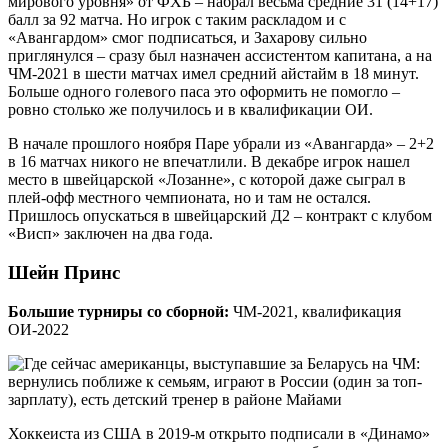
мирового уровня» от ФХБ – набрал весьма средние 31 (14+17)
балл за 92 матча. Но игрок с таким раскладом и с
«Авангардом» смог подписаться, и Захарову сильно
приглянулся – сразу был назначен ассистентом капитана, а на
ЧМ-2021 в шести матчах имел средний айстайм в 18 минут.
Больше одного голевого паса это оформить не помогло –
ровно столько же получилось и в квалификации ОИ.
В начале прошлого ноября Паре убрали из «Авангарда» – 2+2
в 16 матчах никого не впечатлили. В декабре игрок нашел
место в швейцарской «Лозанне», с которой даже сыграл в
плей-офф местного чемпионата, но и там не остался.
Пришлось опускаться в швейцарский Д2 – контракт с клубом
«Висп» заключен на два года.
Шейн Принс
Большие турниры со сборной:
ЧМ-2021, квалификация
ОИ-2022
Хоккеиста из США в 2019-м открыто подписали в «Динамо»