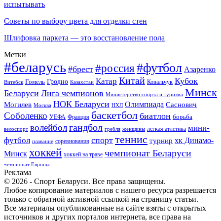
испытывать
Советы по выбору цвета для отделки стен
Шлифовка паркета — это восстановление пола
Метки
#беларусь
#футбол
#россия
#брест
Азаренко
Китай
Кубок
Катар
Гомель
Гродно
Казахстан
Ковальчук
Витебск
Минск
Беларуси
Лига чемпионов
Министерство спорта и туризма
НОК Беларуси
Олимпиада
Могилев
Саснович
Москва
НХЛ
баскетбол
Соболенко
биатлон
борьба
УЕФА
Франция
гандбол
волейбол
мини-
легкая атлетика
гребля
женщины
велоспорт
теннис
спорт
футбол
хк Динамо-
турнир
соревнования
плавание
хоккей
чемпионат Беларуси
Минск
хоккей на траве
чемпионат Европы
Реклама
© 2026 - Спорт Беларуси. Все права защищены.
Любое копирование материалов с нашего ресурса разрешается
только с обратной активной ссылкой на страницу статьи.
Все материалы опубликованные на сайте взяты с открытых
источников и других порталов интернета, все права на