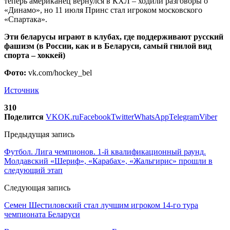
теперь американец вернулся в КХЛ – ходили разговоры о
«Динамо», но 11 июля Принс стал игроком московского
«Спартака».
Эти беларусы играют в клубах, где поддерживают русский
фашизм (в России, как и в Беларуси, самый гнилой вид
спорта – хоккей)
Фото:
vk.com/hockey_bel
Источник
310
Поделится
VK
OK.ru
Facebook
Twitter
WhatsApp
Telegram
Viber
Предыдущая запись
Футбол. Лига чемпионов. 1-й квалификационный раунд.
Молдавский «Шериф», «Карабах», «Жальгирис» прошли в
следующий этап
Следующая запись
Семен Шестиловский стал лучшим игроком 14-го тура
чемпионата Беларуси