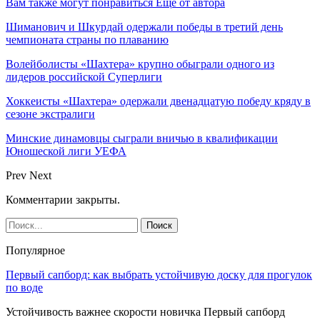
Вам также могут понравиться
Еще от автора
Шиманович и Шкурдай одержали победы в третий день
чемпионата страны по плаванию
Волейболисты «Шахтера» крупно обыграли одного из
лидеров российской Суперлиги
Хоккеисты «Шахтера» одержали двенадцатую победу кряду в
сезоне экстралиги
Минские динамовцы сыграли вничью в квалификации
Юношеской лиги УЕФА
Prev
Next
Комментарии закрыты.
Популярное
Первый сапборд: как выбрать устойчивую доску для прогулок
по воде
Устойчивость важнее скорости новичка Первый сапборд