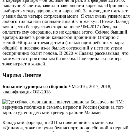
в карьере вратаря – он больше не играл, а в феврале 2018-го,
накануне 31-летия, заявил о завершении карьеры: «Пришлось
выбирать между здоровьем и карьерой. За последние пять лет
у меня было четыре сотрясения мозга. Я стал очень уязвим для
любого толчка или попадания шайбы в маску». Позже Лаланд
заявил, что беларусская сторона после ЧМ-2017 обещала
оплатить ему операцию, но не сделала этого. Сейчас бывший
вратарь живет в родной канадской провинции Онтарио с
женой Эйприл и тремя детьми (только один ребенок у пары
общий), и нередко из-за былых сотрясений у него по утрам
беспричинно болит голова. В 2020-м Лаланд рассказывал, что
занимается строительным бизнесом. Падчерица экс-кипера
тоже играет в хоккей.
Чарльз Лингле
Большие турниры со сборной:
ЧМ-2016, 2017, 2018,
квалификация ОИ-2018
Канадский форвард, в 2011-м появившийся в минском
«Динамо», тоже получил белпаспорт, но до сборной в первый