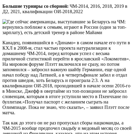
Большие турниры со сборной:
ЧМ-2014, 2016, 2018, 2019 в
Д2, 2021, квалификации ОИ-2018,2022
Канадец, появившийся в «Динамо» в самом начале его пути в
КХЛ в 2008-м, стал частью проекта натурализации к
домашнему ЧМ-2014, перед которым успел с весьма
приличной статистикой перейти в ярославский «Локомотив».
На мировом форуме Плэтт включился не сразу, но потом
запомнился – забросил важную шайбу Германии, еще одной
начал победу над Латвией, а в четвертьфинале забил и отдал
против шведов, хоть Беларусь и проиграла 2:3. А на
квалификации ОИ-2018, проходившей в начале осени 2016-го
в Минске, Джефф в овертайме из топ-позициии не забросил
словенцам, которым в итоге уступили место в Пхенчхане по
буллитам.«Получал паспорт с желанием сыграть на
Олимпиаде. Пока не знаю, что сказать», – заявил Плэтт после
матча.
Так как до этого он не раз пропускал сборы нацкоманды, а
ЧМ-2015 вообще предпочел свадьбу и медовый месяц со своей
девушкой из Финляндии, казалось, что на этом история