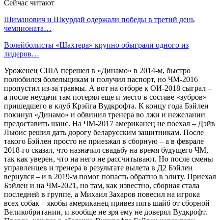
Сейчас читают
Шиманович и Шкурдай одержали победы в третий день
чемпионата…
Волейболисты «Шахтера» крупно обыграли одного из
лидеров…
Уроженец США перешел в «Динамо» в 2014-м, быстро
полюбился болельщикам и получил паспорт, но ЧМ-2016
пропустил из-за травмы. А вот на отборе к ОИ-2018 сыграл –
а после неудачи там потерял еще и место в составе «зубров»
пришедшего в клуб Крэйга Вудкрофта. К концу года Бэйлен
покинул «Динамо» и обвинил тренера во лжи и нежелании
предоставить шанс. На ЧМ-2017 американец не поехал – Дэйв
Льюис решил дать дорогу беларусским защитникам. После
такого Бэйлен просто не приезжал в сборную – а в феврале
2018-го сказал, что назначил свадьбу на время будущего ЧМ,
так как уверен, что на него не рассчитывают. Но после смены
управленцев и тренера в результате вылета в Д2 Бэйлен
вернулся – и в 2019-м помог попасть обратно в элиту. Приехал
Бэйлен и на ЧМ-2021, но там, как известно, сборная стала
последней в группе, а Михаил Захаров повесил на игрока
всех собак – якобы американец привез пять шайб от сборной
Великобритании, и вообще не зря ему не доверял Вудкрофт.