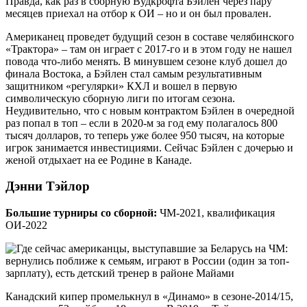
Правда, как раз в сборную Вудкрофта Бэйлен через пару
месяцев приехал на отбор к ОИ – но и он был провален.
Американец проведет будущий сезон в составе челябинского
«Трактора» – там он играет с 2017-го и в этом году не нашел
повода что-либо менять. В минувшем сезоне клуб дошел до
финала Востока, а Бэйлен стал самым результативным
защитником «регулярки» КХЛ и вошел в первую
символическую сборную лиги по итогам сезона.
Неудивительно, что с новым контрактом Бэйлен в очередной
раз попал в топ – если в 2020-м за год ему полагалось 800
тысяч долларов, то теперь уже более 950 тысяч, на которые
игрок занимается инвестициями. Сейчас Бэйлен с дочерью и
женой отдыхает на ее Родине в Канаде.
Дэнни Тэйлор
Большие турниры со сборной:
ЧМ-2021, квалификация
ОИ-2022
Канадский кипер промелькнул в «Динамо» в сезоне-2014/15,