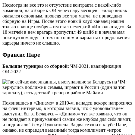
Несмотря на все это и отсутствие контракта с какой-либо
командой, на отборе к ОИ через пару месяцев Тэйлор вновь
оказался основным, проведя все три матча, не приведших
сборную на Игры. После этого новый клуб канадец нашел
только в конце ноября – им стал немецкий «Ингольштадт». За
18 матчей в нем вратарь пропустил 49 шайб и в начале мая
покинул команду – с тех пор о нем и вариантах продолжения
карьеры ничего не слышно.
Франсис Паре
Большие турниры со сборной:
ЧМ-2021, квалификация
ОИ-2022
Появившись в «Динамо» в 2019-м, канадец вскоре напросился
на флеш-интервью, в котором заявил, что с удовольствием
выступил бы за Беларусь – «Динамо» тут же заявило, что он
не попадает в придуманный самим же клубом для себя лимит,
и подписало Теему Пулккинена. За два сезона в клубе Паре,
однако, не оправдал выданный тогда комплимент «игрок