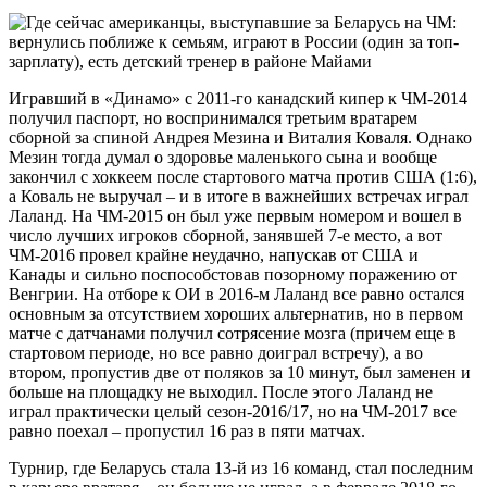
Игравший в «Динамо» с 2011-го канадский кипер к ЧМ-2014
получил паспорт, но воспринимался третьим вратарем
сборной за спиной Андрея Мезина и Виталия Коваля. Однако
Мезин тогда думал о здоровье маленького сына и вообще
закончил с хоккеем после стартового матча против США (1:6),
а Коваль не выручал – и в итоге в важнейших встречах играл
Лаланд. На ЧМ-2015 он был уже первым номером и вошел в
число лучших игроков сборной, занявшей 7-е место, а вот
ЧМ-2016 провел крайне неудачно, напускав от США и
Канады и сильно поспособстовав позорному поражению от
Венгрии. На отборе к ОИ в 2016-м Лаланд все равно остался
основным за отсутствием хороших альтернатив, но в первом
матче с датчанами получил сотрясение мозга (причем еще в
стартовом периоде, но все равно доиграл встречу), а во
втором, пропустив две от поляков за 10 минут, был заменен и
больше на площадку не выходил. После этого Лаланд не
играл практически целый сезон-2016/17, но на ЧМ-2017 все
равно поехал – пропустил 16 раз в пяти матчах.
Турнир, где Беларусь стала 13-й из 16 команд, стал последним