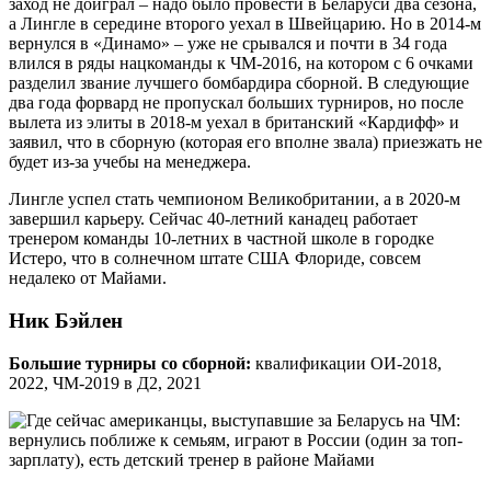
заход не доиграл – надо было провести в Беларуси два сезона,
а Лингле в середине второго уехал в Швейцарию. Но в 2014-м
вернулся в «Динамо» – уже не срывался и почти в 34 года
влился в ряды нацкоманды к ЧМ-2016, на котором с 6 очками
разделил звание лучшего бомбардира сборной. В следующие
два года форвард не пропускал больших турниров, но после
вылета из элиты в 2018-м уехал в британский «Кардифф» и
заявил, что в сборную (которая его вполне звала) приезжать не
будет из-за учебы на менеджера.
Лингле успел стать чемпионом Великобритании, а в 2020-м
завершил карьеру. Сейчас 40-летний канадец работает
тренером команды 10-летних в частной школе в городке
Истеро, что в солнечном штате США Флориде, совсем
недалеко от Майами.
Ник Бэйлен
Большие турниры со сборной:
квалификации ОИ-2018,
2022, ЧМ-2019 в Д2, 2021