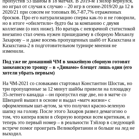
пропустив 53 шайбы в 18 матчах. В 2019-м Тэйлор вернулся,
но играл от случая к случаю – 20 игр в сезоне-2019/20 да 12 в
2020/21 при совсем не топовых 86,7-87,7% отраженных
бросков. Про его натурализацию сперва как-то и не говорили,
но в итоге «обилетили» будто бы за компанию с двумя
коллегами (о них ниже). Но вратарь с невзрачной статистикой
внезапно стал очень нужен пришедшему в сборную Михаилу
Захарову – и даже восемь пропущенных шайб от Казахстана и
Казахстана-2 в подготовительном турнире мнения не
изменили.
Под уже не домашний ЧМ в хоккейную сборную готовят
заокеанскую троицу – в «Динамо» блещет лишь один (его
хотели убрать первым)
На ЧМ-2021 со словаками стартовал Константин Шостак, но
три пропущенные за 12 минут шайбы привели на площадку
35-летнего канадца – он пропустил еще две, но в матче со
Швецией вышел в основе и выдал «матч жизни» с
оформленным шат-аутом, за что получил красно-зеленую
шапку на голову. После этого Захаров развел демагогию о
том, что кипера взяли в сборную вопреки всем критикам, и
теперь это первый номер – в реальности Тэйлор в следующей
встрече помог проиграть Великобритании и больше на лед не
выходил.