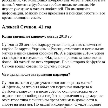
рассказали, что Ромащенко по-прежнему живет в Москве и на
данный момент с футболом вообще никак не связан. Не
играет уже даже в матчах любителей. По имеющейся
информации, Максим пока пребывает в поисках работы и все
время посвящает семье.
Алексей Сучков, 41 год
Когда завершил карьеру:
январь 2018-го
Сучков за 20-летнюю карьеру успел поиграть во множестве
клубов Беларуси, Украины и России, отметился в нескольких
матчах национальной сборной РБ. А в середине 2010-х успел
стать одним из символов «Нафтана», проведя за новоплочан
более 100 матчей во всех турнирах. Но в историю белфутбола
Сучков вошел совсем по другому поводу.
Что делал после завершения карьеры?
Сучков оказался среди участников договорных матчей
«Нафтана», за что был объявлен персоной нон-грата в
футболе Беларуси, а в июле 2020-го суд приговорил его к
ограничению свободы на год без направления в учреждение
открытого типа с лишением права занимать должности в
спорте на пять лет. По нашей информации, Сучков подавал