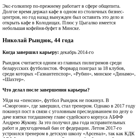
Экс-голкипер по-прежнему работает в сфере общепита.
Долгое время держал кафе в одном из столичных бизнес-
центров, но год назад вынужден был оставить это дело и
открыть кафе в Колодищах. Плюс у Цыгалко имеется
небольшая кофейня-буфет в Минске.
Николай Рындюк, 44 года
Когда завершил карьеру:
декабрь 2014-го
Рындюк считается одним из главных пилигримов среди
беларусских футболистов. Форвард поиграл за 18 клубов,
среди которых «Газиантепспор», «Рубин», минское «Динамо»,
«Шахтер».
Что делал после завершения карьеры?
Уйдя на «пенсию», футбол Рындюк не покинул. В
«Сморгони», где завершил, стал тренером. Однако в 2017 году
покинул пост в связи с уголовным преследованием по делу о
даче взятки тогдашнему главе судейского корпуса АБФФ
Андрею Жукову. За это получил два года исправительных
работ и двухгодичный бан от федерации. Летом 2017-го
устроился тренером в детскую школу «Арсенал», так как КДК