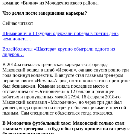
команде «Вилия» из Молодечненского района.
Что делал после завершения карьеры?
Сейчас читают
Шиманович и Шкурдай одержали победы в третий день
чемпионата…
Волейболисты «Шахтера» крупно обыграли одного из
лидеров…
В 2014-м началась тренерская карьера экс-форварда –
Маковский вошел в штаб «Ислочи«, однако спустя ровно три
года покинул коллектив. В августе стал главным тренером
перволигового «Немана-Агро», но тот коллектив в принципе
был безнадежен. Команда заняла последнее место с
отставанием от «Осиповичей» в 12 баллов и разницей
забитых и пропущенных мячей 27:94. 16 февраля 2018-го
Маковский возглавил «Молодечно», но через три дня был
уволен, когда пришел на встречу с болельщиками и прессой
пьяным. Сам специалист объясняться тогда отказался.
В Молодечно футбольный хаос: Маковский только стал
главным тренером – и будто бы сразу пришел на встречу с
болельщиками пьяным