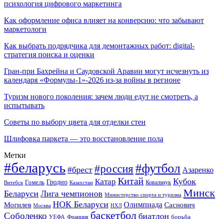
психология цифрового маркетинга
Как оформление офиса влияет на конверсию: что забывают
маркетологи
Как выбрать подрядчика для демонтажных работ: digital-
стратегия поиска и оценки
Гран-при Бахрейна и Саудовской Аравии могут исчезнуть из
календаря «Формулы-1»-2026 из-за войны в регионе
Туризм нового поколения: зачем люди едут не смотреть, а
испытывать
Советы по выбору цвета для отделки стен
Шлифовка паркета — это восстановление пола
Метки
#беларусь
#футбол
#россия
#брест
Азаренко
Китай
Кубок
Катар
Гомель
Гродно
Казахстан
Ковальчук
Витебск
Минск
Беларуси
Лига чемпионов
Министерство спорта и туризма
НОК Беларуси
Олимпиада
Могилев
Саснович
Москва
НХЛ
баскетбол
Соболенко
биатлон
борьба
УЕФА
Франция