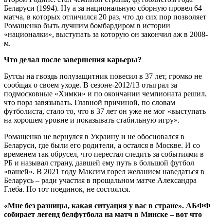
Беларуси (1994). Ну а за национальную сборную провел 64
матча, в которых отличился 20 раз, что до сих пор позволяет
Ромащенко быть лучшим бомбардиром в истории
«националки», выступать за которую он закончил аж в 2008-
м.
Что делал после завершения карьеры?
Бутсы на гвоздь полузащитник повесил в 37 лет, громко не
сообщая о своем уходе. В сезоне-2012/13 отыграл за
подмосковные «Химки» и по окончании чемпионата решил,
что пора завязывать. Главной причиной, по словам
футболиста, стало то, что в 37 лет он уже не мог «выступать
на хорошем уровне и показывать стабильную игру».
Ромащенко не вернулся в Украину и не обосновался в
Беларуси, где были его родители, а остался в Москве. И со
временем так обрусел, что перестал следить за событиями в
РБ и называл страну, давшей ему путь в большой футбол
«вашей». В 2021 году Максим горел желанием наведаться в
Беларусь – ради участия в прощальном матче Александра
Глеба. Но тот поединок, не состоялся.
«Мне без разницы, какая ситуация у вас в стране». АБФФ
собирает легенд белфутбола на матч в Минске – вот что