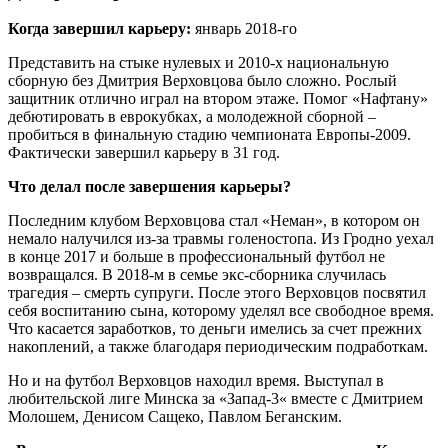
Когда завершил карьеру:
январь 2018-го
Представить на стыке нулевых и 2010-х национальную
сборную без Дмитрия Верховцова было сложно. Рослый
защитник отлично играл на втором этаже. Помог «Нафтану»
дебютировать в еврокубках, а молодежной сборной –
пробиться в финальную стадию чемпионата Европы-2009.
Фактически завершил карьеру в 31 год.
Что делал после завершения карьеры?
Последним клубом Верховцова стал «Неман», в котором он
немало налучился из-за травмы голеностопа. Из Гродно уехал
в конце 2017 и больше в профессиональный футбол не
возвращался. В 2018-м в семье экс-сборника случилась
трагедия – смерть супруги. После этого Верховцов посвятил
себя воспитанию сына, которому уделял все свободное время.
Что касается заработков, то деньги имелись за счет прежних
накоплений, а также благодаря периодическим подработкам.
Но и на футбол Верховцов находил время. Выступал в
любительской лиге Минска за «Запад-3« вместе с Дмитрием
Молошем, Денисом Сащеко, Павлом Беганским.