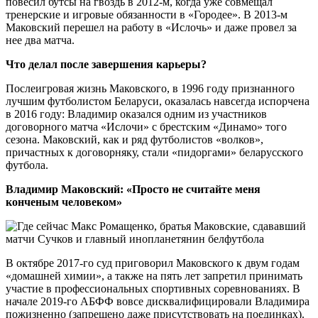
повесил бутсы на гвоздь в 2012-м, когда уже совмещал
тренерские и игровые обязанности в «Городее». В 2013-м
Маковский перешел на работу в «Ислочь» и даже провел за
нее два матча.
Что делал после завершения карьеры?
Послеигровая жизнь Маковского, в 1996 году признанного
лучшим футболистом Беларуси, оказалась навсегда испорчена
в 2016 году: Владимир оказался одним из участников
договорного матча «Ислочи» с брестским «Динамо» того
сезона. Маковский, как и ряд футболистов «волков»,
причастных к договорняку, стали «пидоргами» беларусского
футбола.
Владимир Маковский: «Просто не считайте меня
конченым человеком»
В октябре 2017-го суд приговорил Маковского к двум годам
«домашней химии», а также на пять лет запретил принимать
участие в профессиональных спортивных соревнованиях. В
начале 2019-го АБФФ вовсе дисквалифицировали Владимира
пожизненно (запрещено даже присутствовать на поединках).