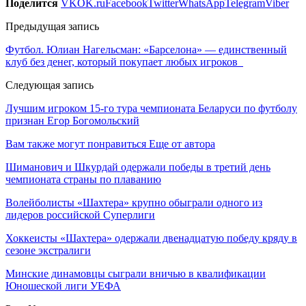
Поделится
VK
OK.ru
Facebook
Twitter
WhatsApp
Telegram
Viber
Предыдущая запись
Футбол. Юлиан Нагельсман: «Барселона» — единственный
клуб без денег, который покупает любых игроков
Следующая запись
Лучшим игроком 15-го тура чемпионата Беларуси по футболу
признан Егор Богомольский
Вам также могут понравиться
Еще от автора
Шиманович и Шкурдай одержали победы в третий день
чемпионата страны по плаванию
Волейболисты «Шахтера» крупно обыграли одного из
лидеров российской Суперлиги
Хоккеисты «Шахтера» одержали двенадцатую победу кряду в
сезоне экстралиги
Минские динамовцы сыграли вничью в квалификации
Юношеской лиги УЕФА