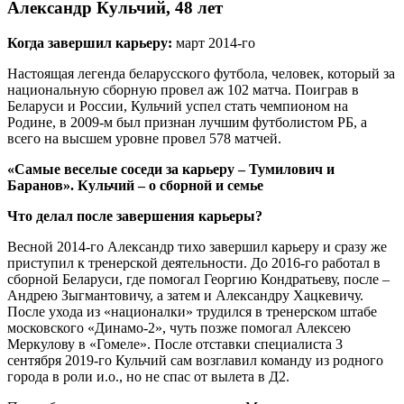
Александр Кульчий, 48 лет
Когда завершил карьеру:
март 2014-го
Настоящая легенда беларусского футбола, человек, который за
национальную сборную провел аж 102 матча. Поиграв в
Беларуси и России, Кульчий успел стать чемпионом на
Родине, в 2009-м был признан лучшим футболистом РБ, а
всего на высшем уровне провел 578 матчей.
«Самые веселые соседи за карьеру – Тумилович и
Баранов». Кульчий – о сборной и семье
Что делал после завершения карьеры?
Весной 2014-го Александр тихо завершил карьеру и сразу же
приступил к тренерской деятельности. До 2016-го работал в
сборной Беларуси, где помогал Георгию Кондратьеву, после –
Андрею Зыгмантовичу, а затем и Александру Хацкевичу.
После ухода из «националки» трудился в тренерском штабе
московского «Динамо-2», чуть позже помогал Алексею
Меркулову в «Гомеле». После отставки специалиста 3
сентября 2019-го Кульчий сам возглавил команду из родного
города в роли и.о., но не спас от вылета в Д2.