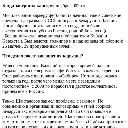
Когда завершил карьеру:
ноябрь 2005-го
Могилевчанин карьеру футболиста начинал еще в советские
времена и до развала СССР поиграл в Беларуси и Латвии.
После образования независимых государств были
выступления за клубы из России, родной Беларуси (с
«Белшиной» стал чемпионом и обладателем Кубка) и
Казахстан. Был заметен голкипер и в национальной сборной:
26 матчей, 39 пропущенных мячей.
Что делал после завершения карьеры?
Уйдя на «пенсию», Валерий некоторое время банально
отдыхал, пока не вернулся в футбол уже в качестве тренера.
Стал работать с вратарями в «Сибире». Но там задержался
только на год, после чего менял места с завидным
постоянством: с 2008-го поработал в десятке коллективов,
причем все в России.
Также Шанталосов заимел проблемы с законом. По
обвинению в организации договорных матчей сборной
Беларуси экс-вратарь 26 апреля 2007-го был объявлен в
розыск беларусской милицией. Шанталосова подозревали в
том, что он вместе с посредником на базе в Стайках пригласил
на разговор нескольких игроков команды, в ходе которого