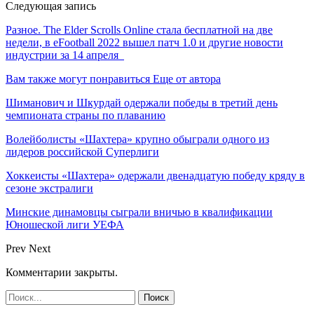
Следующая запись
Разное. The Elder Scrolls Online стала бесплатной на две
недели, в eFootball 2022 вышел патч 1.0 и другие новости
индустрии за 14 апреля
Вам также могут понравиться
Еще от автора
Шиманович и Шкурдай одержали победы в третий день
чемпионата страны по плаванию
Волейболисты «Шахтера» крупно обыграли одного из
лидеров российской Суперлиги
Хоккеисты «Шахтера» одержали двенадцатую победу кряду в
сезоне экстралиги
Минские динамовцы сыграли вничью в квалификации
Юношеской лиги УЕФА
Prev
Next
Комментарии закрыты.