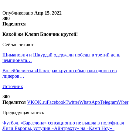
Опубликовано
Апр 15, 2022
300
Поделится
Какой же
Клопп
Биончик крутой!
Сейчас читают
Шиманович и Шкурдай одержали победы в третий день
чемпионата…
Волейболисты «Шахтера» крупно обыграли одного из
лидеров…
Источник
300
Поделится
VK
OK.ru
Facebook
Twitter
WhatsApp
Telegram
Viber
Предыдущая запись
Футбол. «Барселона» сенсационно не вышла в полуфинал
Лиги Европы, уступив «Айнтрахту» на «Камп Ноу»