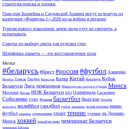
стратегия поиска и оценки
Гран-при Бахрейна и Саудовской Аравии могут исчезнуть из
календаря «Формулы-1»-2026 из-за войны в регионе
Туризм нового поколения: зачем люди едут не смотреть, а
испытывать
Советы по выбору цвета для отделки стен
Шлифовка паркета — это восстановление пола
Метки
#беларусь
#футбол
#россия
#брест
Азаренко
Китай
Кубок
Катар
Гомель
Гродно
Казахстан
Ковальчук
Витебск
Минск
Беларуси
Лига чемпионов
Министерство спорта и туризма
НОК Беларуси
Олимпиада
Могилев
Саснович
Москва
НХЛ
баскетбол
Соболенко
биатлон
борьба
УЕФА
Франция
гандбол
волейбол
мини-
легкая атлетика
гребля
женщины
велоспорт
теннис
спорт
футбол
хк Динамо-
турнир
соревнования
плавание
хоккей
чемпионат Беларуси
Минск
хоккей на траве
чемпионат Европы